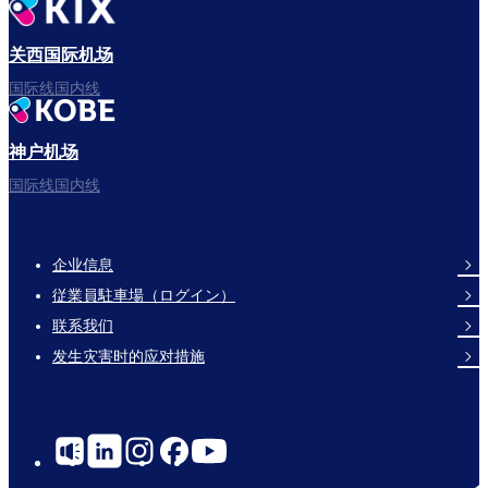
出发啦！
关西国际机场
国际线国内线
神户机场
フライトをお楽しみください。
国际线国内线
企业信息
Footer
従業員駐車場（ログイン）
Links
联系我们
发生灾害时的应对措施
Social
Links