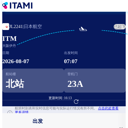
跳
转
到
主
日本航空
JL2241
|
已起飞

要
内
ITM
容
大阪伊丹
日期
出发时间
2026-08-07
07:07
航站楼
登机门
北站
23A
更新时间 :
16:13
前往航班预订
航班时刻表和实时信息可能与实际运行情况有所不同。
点击此处查看
更多详情。
出发