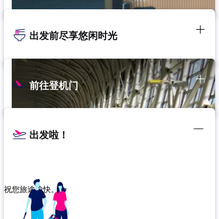
出发前尽享悠闲时光
前往登机门
出发啦！
祝您旅途愉快。