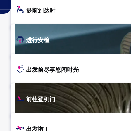
提前到达时
。
进行安检
出发前尽享悠闲时光
前往登机门
出发啦！