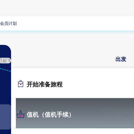
会员计划
出发
已起飞
KMJ
熊本
开始准备旅程
值机（值机手续）