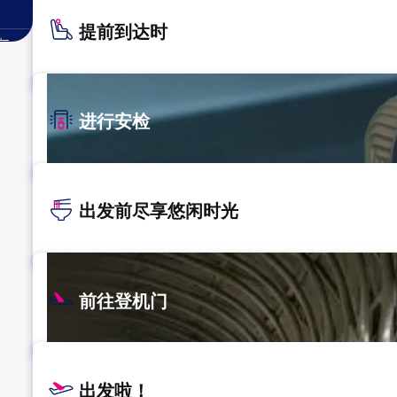
提前到达时
。
进行安检
出发前尽享悠闲时光
前往登机门
出发啦！