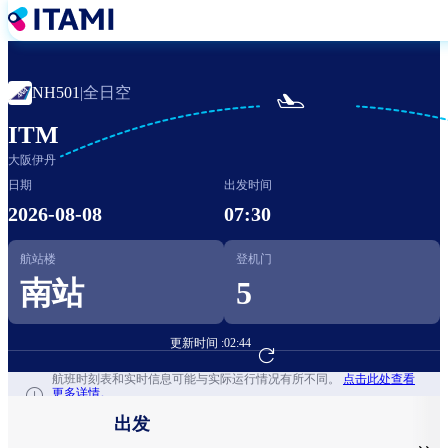
跳
转
到
主
全日空
NH501
|

要
内
ITM
容
大阪伊丹
日期
出发时间
2026-08-08
07:30
航站楼
登机门
南站
5
更新时间 :
02:44
前往航班预订
航班时刻表和实时信息可能与实际运行情况有所不同。
点击此处查看
更多详情。
出发