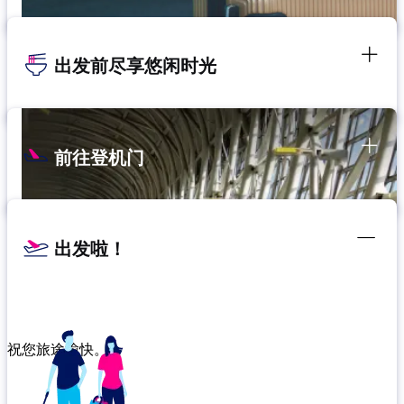
出发前尽享悠闲时光
前往登机门
出发啦！
祝您旅途愉快。