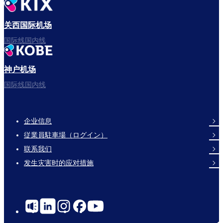
出发啦！
关西国际机场
国际线国内线
神户机场
祝您旅途愉快。
国际线国内线
企业信息
Footer
従業員駐車場（ログイン）
Links
联系我们
发生灾害时的应对措施
Social
Links