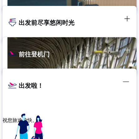
出发前尽享悠闲时光
前往登机门
出发啦！
祝您旅途愉快。