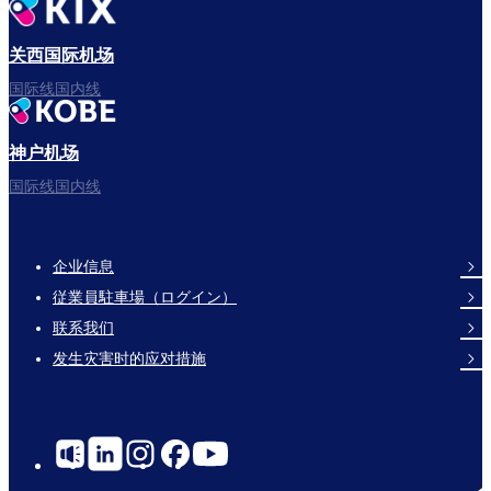
出发啦！
关西国际机场
国际线国内线
神户机场
祝您旅途愉快。
国际线国内线
企业信息
Footer
従業員駐車場（ログイン）
Links
联系我们
发生灾害时的应对措施
Social
Links