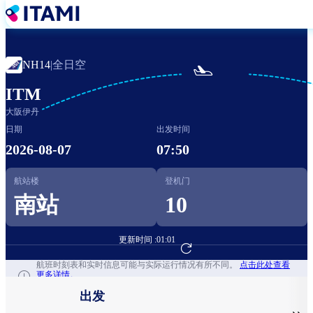
跳
转
到
主
全日空
NH14
|

要
内
ITM
容
大阪伊丹
日期
出发时间
2026-08-07
07:50
航站楼
登机门
南站
10
更新时间 :
01:01
前往航班预订
航班时刻表和实时信息可能与实际运行情况有所不同。
点击此处查看
更多详情。
出发