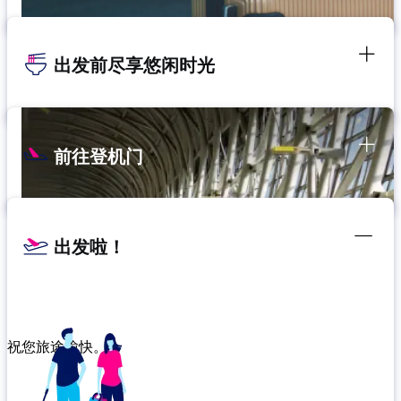
出发前尽享悠闲时光
前往登机门
出发啦！
祝您旅途愉快。