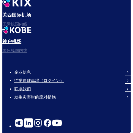
出发啦！
关西国际机场
国际线国内线
神户机场
祝您旅途愉快。
国际线国内线
企业信息
Footer
従業員駐車場（ログイン）
Links
联系我们
发生灾害时的应对措施
Social
Links