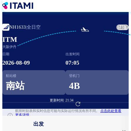
跳
转
到
主
全日空
NH1633
|
已起飞

要
内
ITM
容
大阪伊丹
日期
出发时间
2026-08-09
07:05
航站楼
登机门
南站
4B
更新时间 :
21:34
前往航班预订
航班时刻表和实时信息可能与实际运行情况有所不同。
点击此处查看
更多详情。
出发