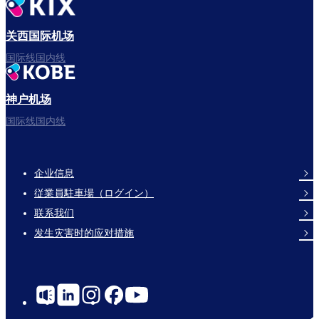
出发啦！
关西国际机场
国际线国内线
神户机场
祝您旅途愉快。
国际线国内线
企业信息
Footer
従業員駐車場（ログイン）
Links
联系我们
发生灾害时的应对措施
Social
Links