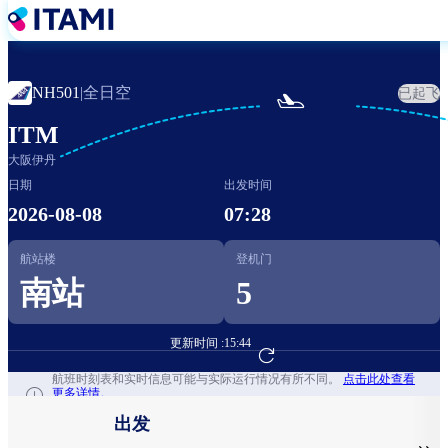
跳
转
到
主
全日空
NH501
|
已起飞

要
内
ITM
容
大阪伊丹
日期
出发时间
2026-08-08
07:28
航站楼
登机门
南站
5
更新时间 :
15:44
前往航班预订
航班时刻表和实时信息可能与实际运行情况有所不同。
点击此处查看
更多详情。
出发