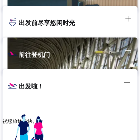
出发前尽享悠闲时光
前往登机门
出发啦！
祝您旅途愉快。