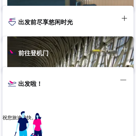
出发前尽享悠闲时光
前往登机门
出发啦！
祝您旅途愉快。