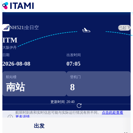
跳
转
到
主
全日空
NH521
|
已起飞

要
内
ITM
容
大阪伊丹
日期
出发时间
2026-08-08
07:05
航站楼
登机门
南站
8
更新时间 :
20:40
前往航班预订
航班时刻表和实时信息可能与实际运行情况有所不同。
点击此处查看
更多详情。
出发