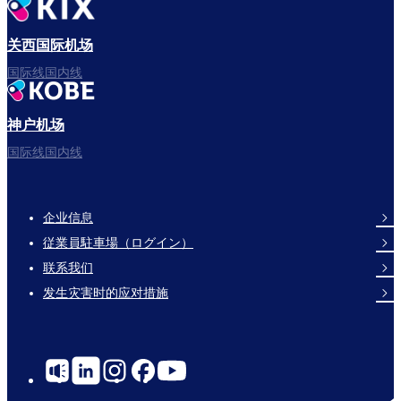
出发啦！
关西国际机场
国际线国内线
神户机场
祝您旅途愉快。
国际线国内线
企业信息
Footer
従業員駐車場（ログイン）
Links
联系我们
发生灾害时的应对措施
Social
Links