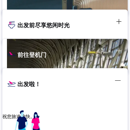
出发前尽享悠闲时光
前往登机门
出发啦！
祝您旅途愉快。