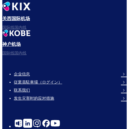
出发啦！
关西国际机场
国际线国内线
神户机场
祝您旅途愉快。
国际线国内线
企业信息
Footer
従業員駐車場（ログイン）
Links
联系我们
发生灾害时的应对措施
Social