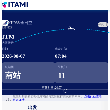
跳
转
到
主
全日空
NH986
|
已起飞
要

LH4855
内
容
ITM
大阪伊丹
日期
出发时间
2026-08-07
07:04
航站楼
登机门
南站
11
更新时间 :
20:57
前往航班预订
航班时刻表和实时信息可能与实际运行情况有所不同。
点击此处查看
更多详情。
出发