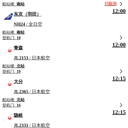
已取消
航站楼:
南站
12:00
东京（羽田）
NH24
/ 全日空
航站楼:
南站
登机门:
10
12:00
青森
JL2153
/ 日本航空
航站楼:
北站
登机门:
19
12:15
大分
JL2365
/ 日本航空
航站楼:
北站
登机门:
16
12:15
隐岐
JL2331
/ 日本航空