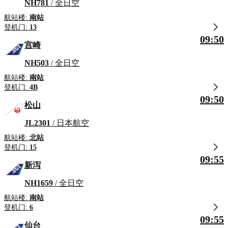
NH781
/ 全日空
航站楼:
南站
登机门:
13
09:50
宫崎
NH503
/ 全日空
航站楼:
南站
登机门:
4B
09:50
松山
JL2301
/ 日本航空
航站楼:
北站
登机门:
15
09:55
新泻
NH1659
/ 全日空
航站楼:
南站
登机门:
6
09:55
仙台