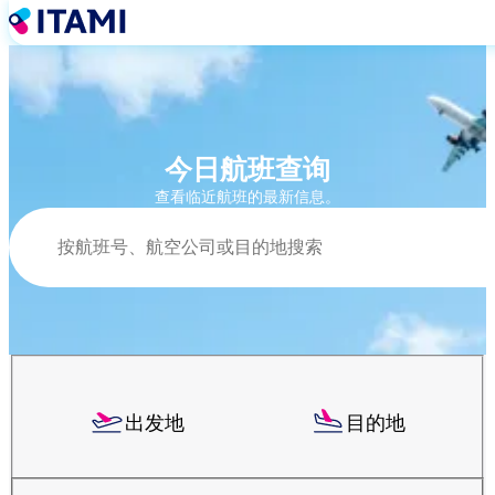
跳
转
到
主
要
内
容
今日航班查询
查看临近航班的最新信息。
搜索
出发地
目的地