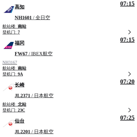
07:15
高知
NH1601
/ 全日空
航站楼:
南站
登机门:
7
07:15
福冈
FW67
/ IBEX航空
NH3167
航站楼:
南站
登机门:
9A
07:20
长崎
JL2371
/ 日本航空
航站楼:
北站
登机门:
23C
07:25
仙台
JL2201
/ 日本航空