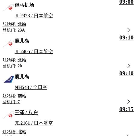
09:00
但马机场
JL2323
/ 日本航空
航站楼:
北站
登机门:
23A
09:10
鹿儿岛
JL2405
/ 日本航空
航站楼:
北站
登机门:
20
09:10
鹿儿岛
NH543
/ 全日空
航站楼:
南站
登机门:
7
09:15
三泽 / 八户
JL2161
/ 日本航空
航站楼:
北站