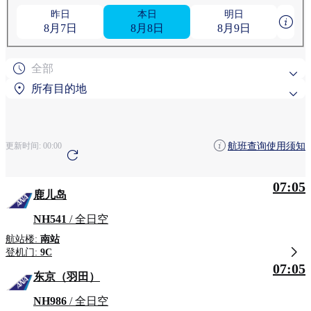
昨日
本日
明日
8月7日
8月8日
8月9日
全部
所有目的地
热门搜索目的地
航班查询使用须知
更新时间:
00:00
旭川
东京（羽田）
07:05
按地区搜索
鹿儿岛
青森
奄美大岛
NH541
/ 全日空
航站楼:
南站
登机门:
9C
07:05
东京（羽田）
NH986
/ 全日空