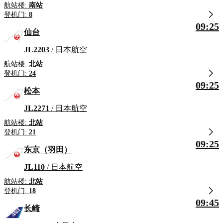
航站楼:
南站
登机门:
8
09:25
仙台
JL2203
/ 日本航空
航站楼:
北站
登机门:
24
09:25
松本
JL2271
/ 日本航空
航站楼:
北站
登机门:
21
09:25
东京（羽田）
JL110
/ 日本航空
航站楼:
北站
登机门:
18
09:45
长崎