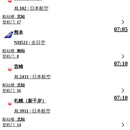
JL102
/ 日本航空
航站楼:
北站
登机门:
17
07:05
熊本
NH521
/ 全日空
航站楼:
南站
登机门:
8
07:10
宫崎
JL2431
/ 日本航空
航站楼:
北站
登机门:
16
07:10
札幌（新千岁）
JL3911
/ 日本航空
航站楼:
北站
登机门:
14