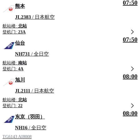
07:50
熊本
JL2383
/ 日本航空
航站楼:
北站
登机门:
23A
07:50
仙台
NH731
/ 全日空
航站楼:
南站
登机门:
4A
08:00
旭川
JL2111
/ 日本航空
航站楼:
北站
登机门:
22
08:00
东京（羽田）
NH16
/ 全日空
TG6143
AI8008