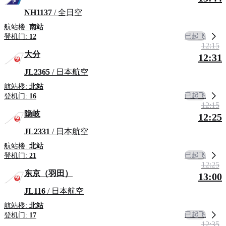
NH1137
/ 全日空
航站楼:
南站
已起飞
登机门:
12
12:15
大分
12:31
JL2365
/ 日本航空
航站楼:
北站
已起飞
登机门:
16
12:15
隐岐
12:25
JL2331
/ 日本航空
航站楼:
北站
已起飞
登机门:
21
12:25
东京（羽田）
13:00
JL116
/ 日本航空
航站楼:
北站
已起飞
登机门:
17
12:35