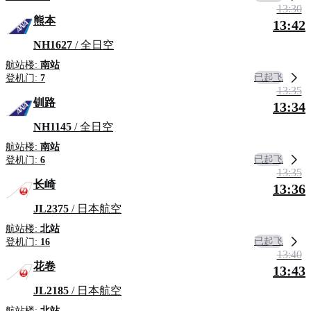
13:30
熊本
13:42
NH1627
/ 全日空
航站楼:
南站
已起飞
登机门:
7
13:35
钏路
13:34
NH1145
/ 全日空
航站楼:
南站
已起飞
登机门:
6
13:35
长崎
13:36
JL2375
/ 日本航空
航站楼:
北站
已起飞
登机门:
16
13:40
花卷
13:43
JL2185
/ 日本航空
航站楼:
北站