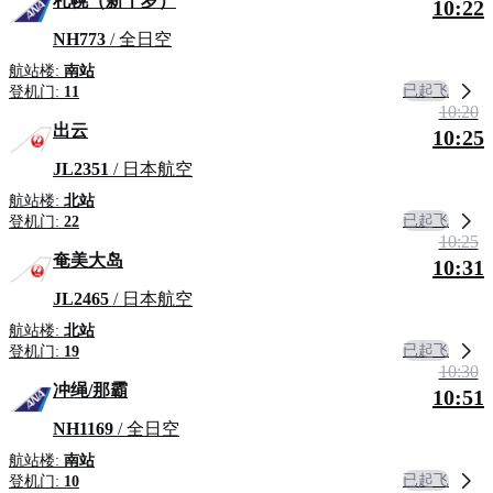
札幌（新千岁）
10:22
NH773
/ 全日空
航站楼:
南站
已起飞
登机门:
11
10:20
出云
10:25
JL2351
/ 日本航空
航站楼:
北站
已起飞
登机门:
22
10:25
奄美大岛
10:31
JL2465
/ 日本航空
航站楼:
北站
已起飞
登机门:
19
10:30
冲绳/那霸
10:51
NH1169
/ 全日空
航站楼:
南站
已起飞
登机门:
10