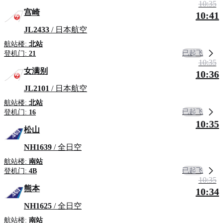
10:35
宫崎
10:41
JL2433
/ 日本航空
航站楼:
北站
已起飞
登机门:
21
10:35
女满别
10:36
JL2101
/ 日本航空
航站楼:
北站
已起飞
登机门:
16
10:35
松山
NH1639
/ 全日空
航站楼:
南站
已起飞
登机门:
4B
10:35
熊本
10:34
NH1625
/ 全日空
航站楼:
南站