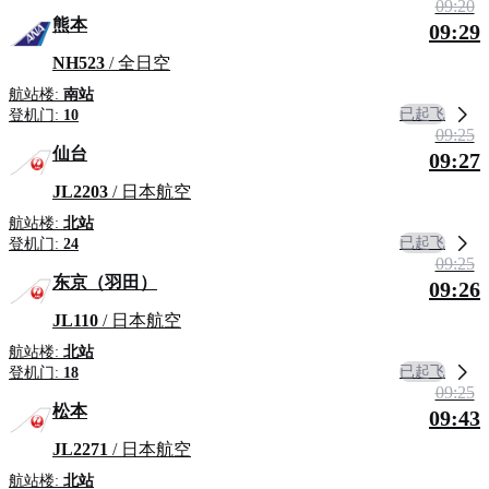
09:20
熊本
09:29
NH523
/ 全日空
航站楼:
南站
已起飞
登机门:
10
09:25
仙台
09:27
JL2203
/ 日本航空
航站楼:
北站
已起飞
登机门:
24
09:25
东京（羽田）
09:26
JL110
/ 日本航空
航站楼:
北站
已起飞
登机门:
18
09:25
松本
09:43
JL2271
/ 日本航空
航站楼:
北站