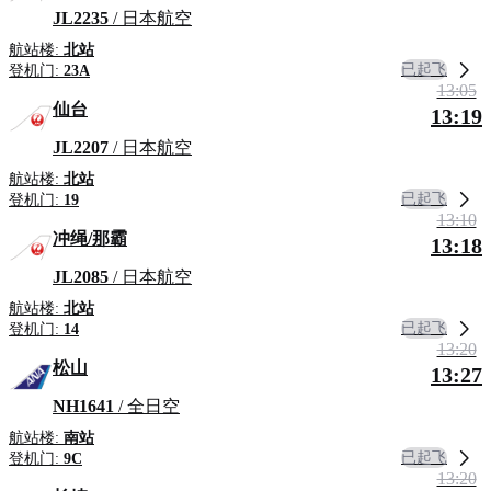
JL2235
/ 日本航空
航站楼:
北站
已起飞
登机门:
23A
13:05
仙台
13:19
JL2207
/ 日本航空
航站楼:
北站
已起飞
登机门:
19
13:10
冲绳/那霸
13:18
JL2085
/ 日本航空
航站楼:
北站
已起飞
登机门:
14
13:20
松山
13:27
NH1641
/ 全日空
航站楼:
南站
已起飞
登机门:
9C
13:20