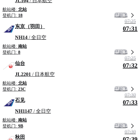
JL104
/ 日本航空
航站楼:
北站
已起飞
登机门:
18
07:25
东京（羽田）
07:31
NH14
/ 全日空
航站楼:
南站
已起飞
登机门:
8
07:25
仙台
07:32
JL2201
/ 日本航空
航站楼:
北站
已起飞
登机门:
23C
07:30
石见
07:33
NH1147
/ 全日空
航站楼:
南站
已起飞
登机门:
9B
07:30
秋田
07:39