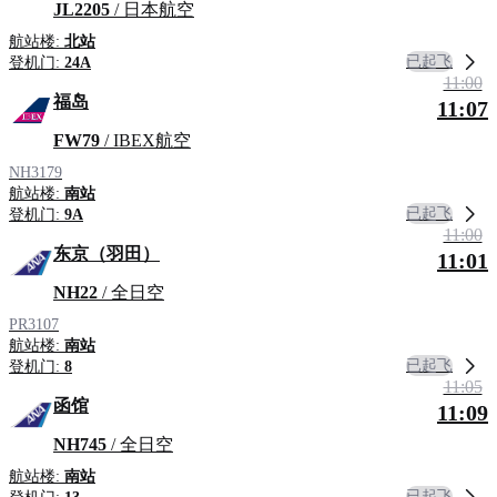
JL2205
/ 日本航空
航站楼:
北站
已起飞
登机门:
24A
11:00
福岛
11:07
FW79
/ IBEX航空
NH3179
航站楼:
南站
已起飞
登机门:
9A
11:00
东京（羽田）
11:01
NH22
/ 全日空
PR3107
航站楼:
南站
已起飞
登机门:
8
11:05
函馆
11:09
NH745
/ 全日空
航站楼:
南站
已起飞