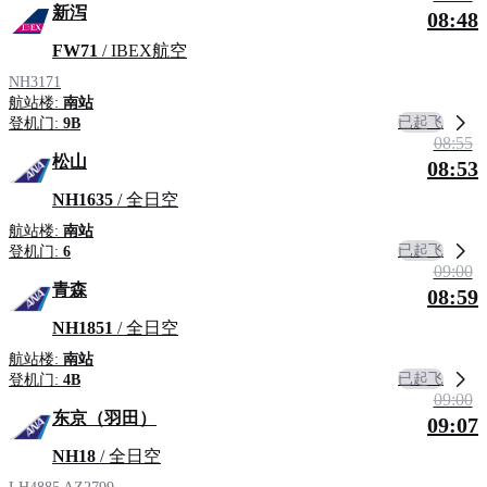
新泻
08:48
FW71
/ IBEX航空
NH3171
航站楼:
南站
已起飞
登机门:
9B
08:55
松山
08:53
NH1635
/ 全日空
航站楼:
南站
已起飞
登机门:
6
09:00
青森
08:59
NH1851
/ 全日空
航站楼:
南站
已起飞
登机门:
4B
09:00
东京（羽田）
09:07
NH18
/ 全日空