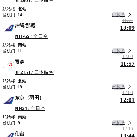
JL2005
/ 日本航空
航站楼:
北站
已起飞
登机门:
14
11:55
冲绳/那霸
13:09
NH765
/ 全日空
航站楼:
南站
已起飞
登机门:
11
12:00
青森
11:57
JL2153
/ 日本航空
航站楼:
北站
已起飞
登机门:
19
12:00
东京（羽田）
12:01
NH24
/ 全日空
航站楼:
南站
已起飞
登机门:
9
12:15
仙台
13:44