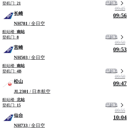
已起飞
登机门:
21
09:45
长崎
09:56
NH781
/ 全日空
航站楼:
南站
已起飞
登机门:
8
09:50
宫崎
09:53
NH503
/ 全日空
航站楼:
南站
已起飞
登机门:
4B
09:50
松山
09:47
JL2301
/ 日本航空
航站楼:
北站
已起飞
登机门:
15
09:55
仙台
10:04
NH733
/ 全日空