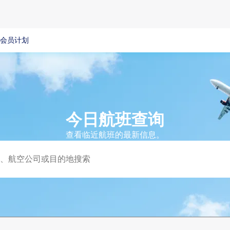
会员计划
今日航班查询
查看临近航班的最新信息。