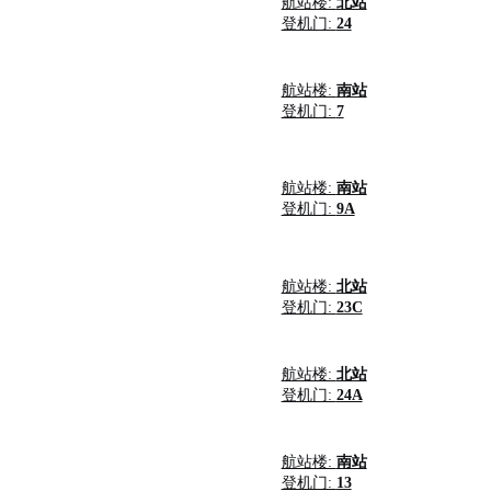
航站楼:
北站
登机门:
24
航站楼:
南站
登机门:
7
航站楼:
南站
登机门:
9A
航站楼:
北站
登机门:
23C
航站楼:
北站
登机门:
24A
航站楼:
南站
登机门:
13