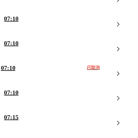
07:10
07:10
07:10
已取消
07:10
07:15