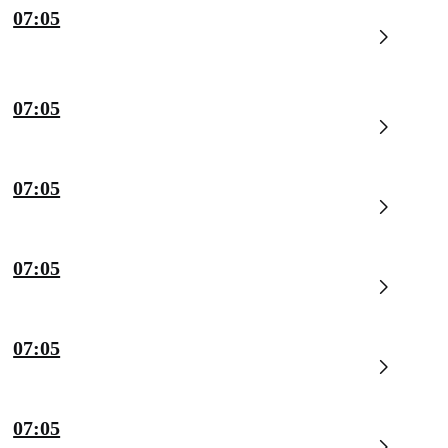
07:05
07:05
07:05
07:05
07:05
07:05