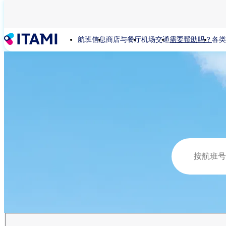
跳
转
到
航班信息
商店与餐厅
机场交通
需要帮助吗？
各类
主
要
内
容