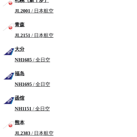
札幌（新千岁）
JL2001
/ 日本航空
青森
JL2151
/ 日本航空
大分
NH1685
/ 全日空
福岛
NH1695
/ 全日空
函馆
NH1151
/ 全日空
熊本
JL2383
/ 日本航空