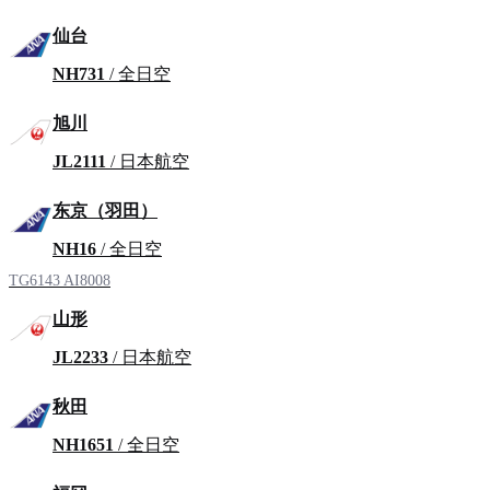
仙台
NH731
/ 全日空
旭川
JL2111
/ 日本航空
东京（羽田）
NH16
/ 全日空
TG6143
AI8008
山形
JL2233
/ 日本航空
秋田
NH1651
/ 全日空