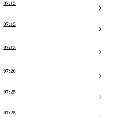
07:15
07:15
07:15
07:20
07:25
07:25