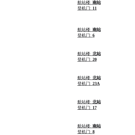
航站楼:
南站
登机门:
11
航站楼:
南站
登机门:
6
航站楼:
北站
登机门:
20
航站楼:
北站
登机门:
23A
航站楼:
北站
登机门:
17
航站楼:
南站
登机门:
8