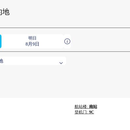
的地
明日
8月9日
地
地
）
航站楼:
南站
登机门:
9C