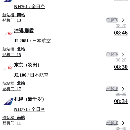
NH761
/ 全日空
航站楼:
南站
已起飞
登机门:
13
08:20
冲绳/那霸
08:46
JL2081
/ 日本航空
航站楼:
北站
已起飞
登机门:
15
08:20
东京（羽田）
08:30
JL106
/ 日本航空
航站楼:
北站
已起飞
登机门:
17
08:30
札幌（新千岁）
08:34
NH771
/ 全日空
航站楼:
南站
已起飞
登机门:
11
08:40