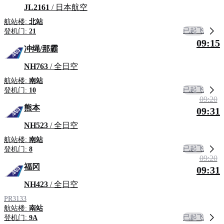
JL2161
/ 日本航空
航站楼:
北站
已起飞
登机门:
21
09:15
冲绳/那霸
NH763
/ 全日空
航站楼:
南站
已起飞
登机门:
10
09:20
熊本
09:31
NH523
/ 全日空
航站楼:
南站
已起飞
登机门:
8
09:20
福冈
09:31
NH423
/ 全日空
PR3133
航站楼:
南站
已起飞
登机门:
9A