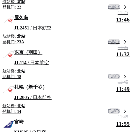
航站楼:
北站
已起飞
登机门:
22
11:25
屋久岛
11:46
JL2451
/ 日本航空
航站楼:
北站
已起飞
登机门:
23A
11:25
东京（羽田）
11:32
JL114
/ 日本航空
航站楼:
北站
已起飞
登机门:
18
11:45
札幌（新千岁）
11:49
JL2005
/ 日本航空
航站楼:
北站
已起飞
登机门:
14
11:45
宫崎
11:55