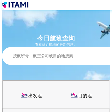
跳
转
到
主
要
内
容
今日航班查询
查看临近航班的最新信息。
搜索
出发地
目的地