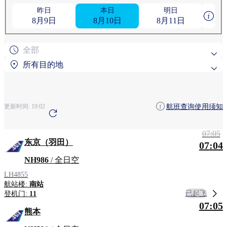
昨日
本日
明日
8月9日
8月10日
8月11日
全部
所有目的地
热门搜索目的地
航班查询使用须知
更新时间:
19:02
旭川
东京（羽田）
07:05
按地区搜索
东京（羽田）
07:04
青森
奄美大岛
NH986
/ 全日空
LH4855
航站楼:
南站
已起飞
登机门:
11
07:05
熊本