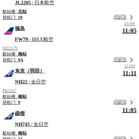
JL2205
/ 日本航空
航站楼:
北站
已起飞
登机门:
19
11:00
福岛
11:05
FW79
/ IBEX航空
NH3179
航站楼:
南站
已起飞
登机门:
9A
11:00
东京（羽田）
11:11
NH22
/ 全日空
PR3107
航站楼:
南站
已起飞
登机门:
9
11:05
函馆
NH745
/ 全日空
航站楼:
南站
已起飞