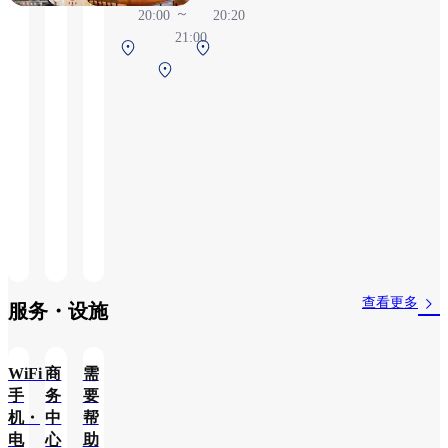
～
20:00
20:20
21:00
北
北
中
航
航
央
站
站
航
楼
楼
站
2F
2F
楼
安
安
2F
检
检
安
后
后
检
前
查看更多
服务・设施​
WiFi・
商
需
手
务
要
机・
中
帮
电
心
助