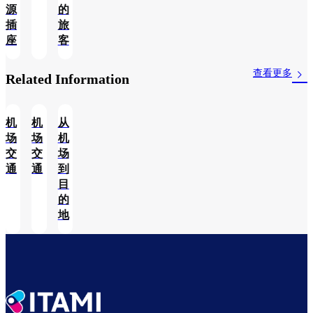
源
的
插
旅
座
客
查看更多
Related Information​
机
机
从
场
场
机
交
交
场
通
通
到
目
的
地