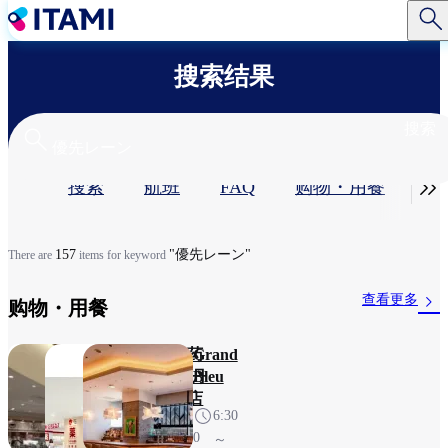
跳
转
到
搜索结果
主
要
内
搜索
容
主

搜索
航班
FAQ
购物・用餐​
服
标
签
157
"優先レーン"
There are
items for keyword
查看更多
购物・用餐​
旅・
国民药
Grand
SORA
妆 伊丹
Bleu
机场店
6:00
6:30
6:30
～
～