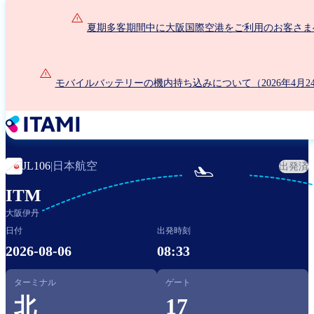
メ
イ
夏期多客期間中に大阪国際空港をご利用のお客さま
ン
コ
ン
モバイルバッテリーの機内持ち込みについて（2026年4月2
テ
ン
ツ
に
移
動
日本航空
JL106
|
出発済

ITM
大阪伊丹
日付
出発時刻
2026-08-06
08:33
ターミナル
ゲート
北
17