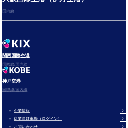
国内線
搭乗ゲートへ
さぁ、出発！
関西国際空港
国際線/国内線
神戸空港
フライトをお楽しみください。
国際線/国内線
企業情報
Footer
従業員駐車場（ログイン）
Links
お問い合わせ