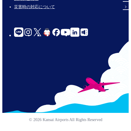
災害時の対応について
social-
links-
for-
jp-
© 2026 Kansai Airports All Rights Reserved