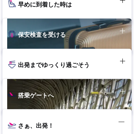
早めに到着した時は
保安検査を受ける
出発までゆっくり過ごそう
搭乗ゲートへ
さぁ、出発！