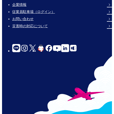
企業情報
Footer
従業員駐車場（ログイン）
Links
お問い合わせ
災害時の対応について
social-
links-
for-
jp-