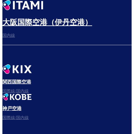
出発までゆっくり過ごす
大阪国際空港（伊丹空港）
国内線
搭乗ゲートへ
さぁ、出発！
関西国際空港
国際線/国内線
神戸空港
フライトをお楽しみください。
国際線/国内線