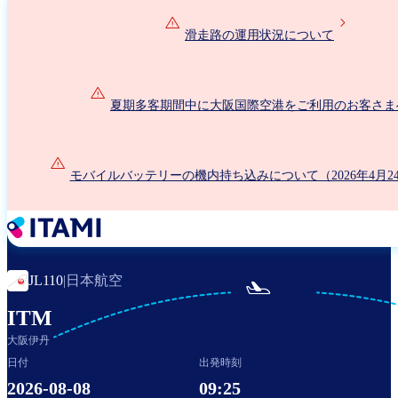
メ
イ
滑走路の運用状況について
ン
コ
ン
夏期多客期間中に大阪国際空港をご利用のお客さま
テ
ン
ツ
に
モバイルバッテリーの機内持ち込みについて（2026年4月2
移
動
日本航空
JL110
|

ITM
大阪伊丹
日付
出発時刻
2026-08-08
09:25