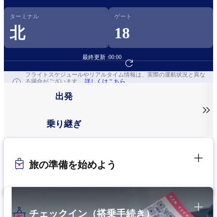
ターミナル
ゲート
北
18
最終更新 :
00:00
フライト予約へ
フライトスケジュールやリアルタイム情報は、実際の運航状況と異な
る場合がございます。
詳しくはこちら
出発

乗り継ぎ
旅の準備を始めよう
チェックイン（搭乗手続き）