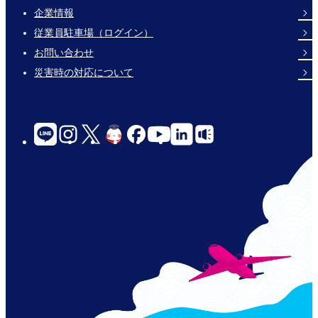
企業情報
Footer
従業員駐車場（ログイン）
Links
お問い合わせ
災害時の対応について
social-
links-
for-
jp-