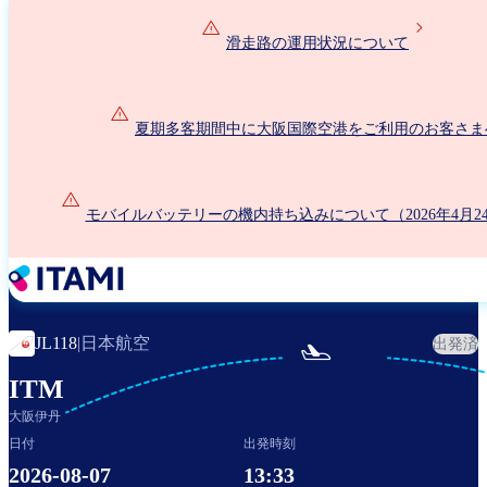
メ
イ
滑走路の運用状況について
ン
コ
ン
夏期多客期間中に大阪国際空港をご利用のお客さま
テ
ン
ツ
に
モバイルバッテリーの機内持ち込みについて（2026年4月2
移
動
日本航空
JL118
|
出発済

ITM
大阪伊丹
日付
出発時刻
2026-08-07
13:33