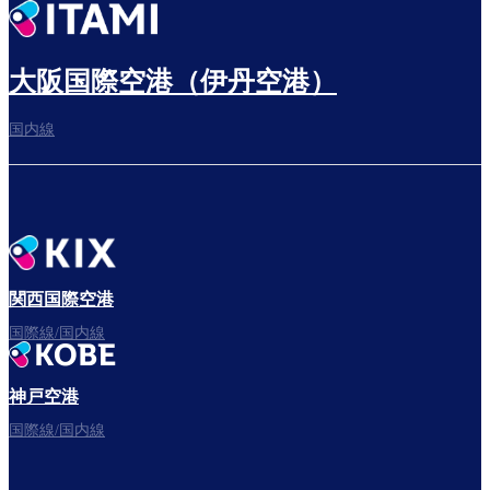
出発までゆっくり過ごす
大阪国際空港（伊丹空港）
国内線
搭乗ゲートへ
さぁ、出発！
関西国際空港
国際線/国内線
神戸空港
フライトをお楽しみください。
国際線/国内線