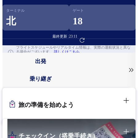
ターミナル
ゲート
北
18
最終更新 :
23:11
フライト予約へ
フライトスケジュールやリアルタイム情報は、実際の運航状況と異な
る場合がございます。
詳しくはこちら
出発

乗り継ぎ
旅の準備を始めよう
チェックイン（搭乗手続き）