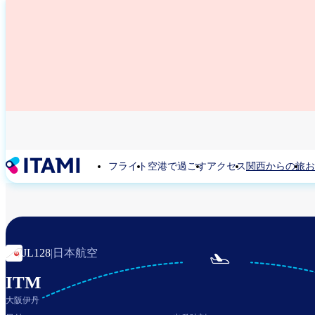
メ
イ
ン
コ
ン
テ
ン
ツ
に
移
動
フライト
空港で過ごす
アクセス
関西からの旅
お
日本航空
JL128
|

ITM
大阪伊丹