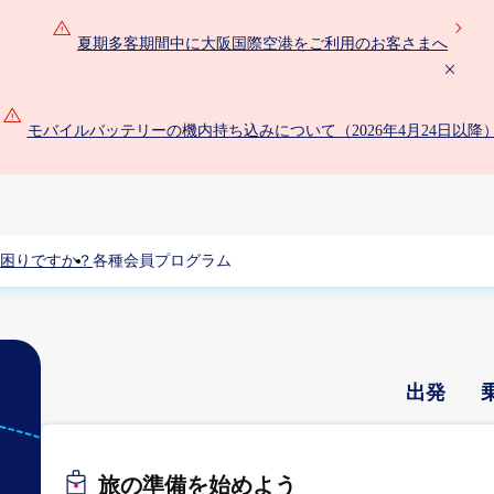
夏期多客期間中に大阪国際空港をご利用のお客さまへ
モバイルバッテリーの機内持ち込みについて（2026年4月24日以降
困りですか？
各種会員プログラム
出発
HND
東京（羽
旅の準備を始めよう
田）