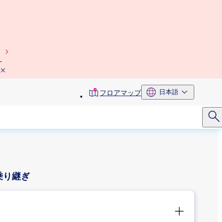
）
toolbar
日本語
フロアマップ
menu
乗り継ぎ