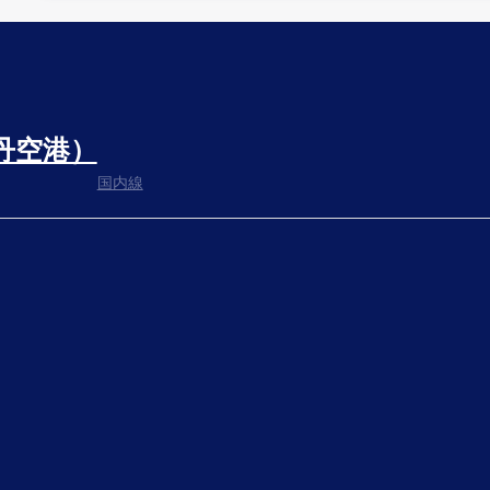
乗り継ぎ場所を確認する
丹空港）
出発までゆっくり過ごす
国内線
搭乗ゲートへ
さぁ、出発！