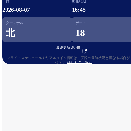
日付
出発時刻
2026-08-07
16:45
ターミナル
ゲート
北
18
最終更新 :
03:48
フライト予約へ
フライトスケジュールやリアルタイム情報は、実際の運航状況と異なる場合が
います。
詳しくはこちら