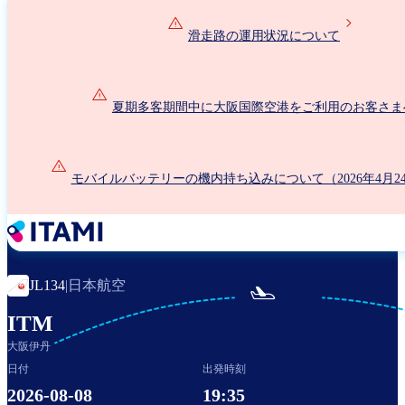
メ
イ
滑走路の運用状況について
ン
コ
ン
夏期多客期間中に大阪国際空港をご利用のお客さま
テ
ン
ツ
に
モバイルバッテリーの機内持ち込みについて（2026年4月2
移
動
日本航空
JL134
|

ITM
大阪伊丹
日付
出発時刻
2026-08-08
19:35