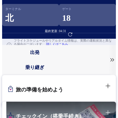
ターミナル
ゲート
北
18
最終更新 :
04:31
フライト予約へ
フライトスケジュールやリアルタイム情報は、実際の運航状況と異な
る場合がございます。
詳しくはこちら
出発

乗り継ぎ
旅の準備を始めよう
チェックイン（搭乗手続き）