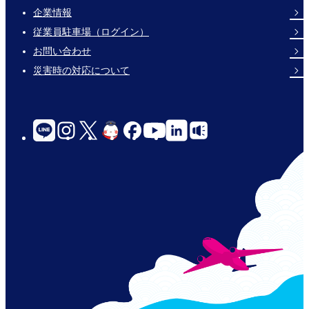
企業情報
Footer
従業員駐車場（ログイン）
Links
お問い合わせ
災害時の対応について
social-
links-
for-
jp-