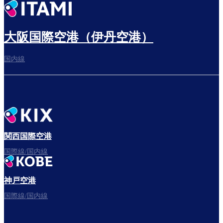
出発までゆっくり過ごす
大阪国際空港（伊丹空港）
国内線
搭乗ゲートへ
さぁ、出発！
関西国際空港
国際線/国内線
神戸空港
フライトをお楽しみください。
国際線/国内線