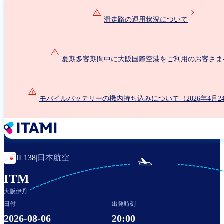
メ
イ
滑走路の運用状況について
ン
コ
ン
夏期多客期間中に大阪国際空港をご利用のお客さま
テ
ン
ツ
に
モバイルバッテリーの機内持ち込みについて（2026年4月2
移
動
日本航空
JL138
|

ITM
大阪伊丹
日付
出発時刻
2026-08-06
20:00