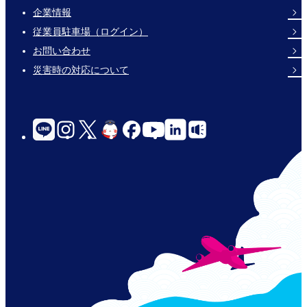
企業情報
Footer
従業員駐車場（ログイン）
Links
お問い合わせ
災害時の対応について
social-
links-
for-
jp-