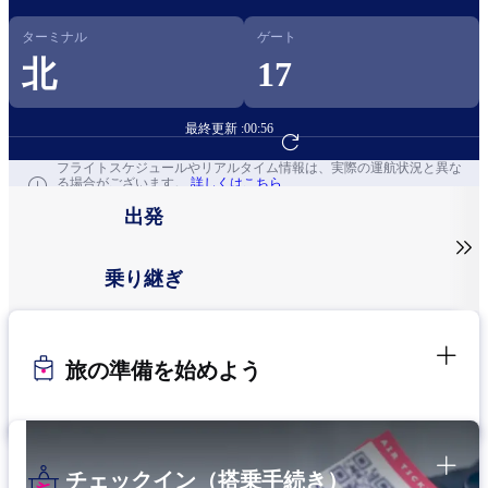
ターミナル
ゲート
北
17
最終更新 :
00:56
フライト予約へ
フライトスケジュールやリアルタイム情報は、実際の運航状況と異な
る場合がございます。
詳しくはこちら
出発

乗り継ぎ
旅の準備を始めよう
チェックイン（搭乗手続き）