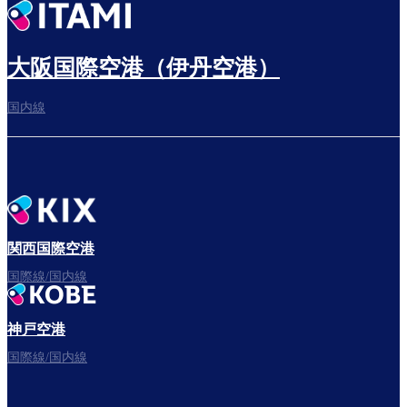
出発までゆっくり過ごす
大阪国際空港（伊丹空港）
国内線
搭乗ゲートへ
さぁ、出発！
関西国際空港
国際線/国内線
神戸空港
フライトをお楽しみください。
国際線/国内線