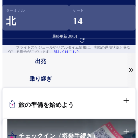
ターミナル
ゲート
北
14
最終更新 :
00:01
フライト予約へ
フライトスケジュールやリアルタイム情報は、実際の運航状況と異な
る場合がございます。
詳しくはこちら
出発

乗り継ぎ
旅の準備を始めよう
チェックイン（搭乗手続き）