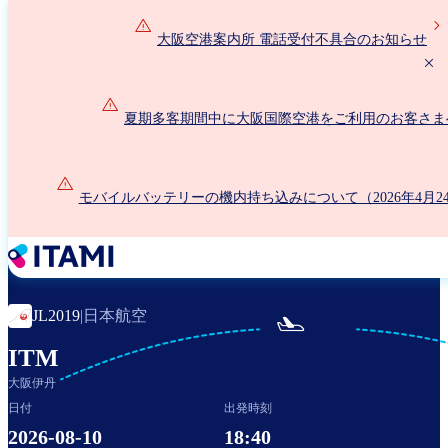
メ
イ
大阪空港案内所 電話受付不具合のお知らせ
ン
コ
ン
夏期多客期間中に大阪国際空港をご利用のお客さま
テ
ン
ツ
に
モバイルバッテリーの機内持ち込みについて（2026年4月2
移
動
日本航空
JL2019
|

ITM
大阪伊丹
日付
出発時刻
2026-08-10
18:40