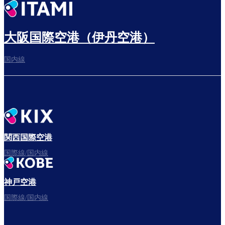
出発までゆっくり過ごす
大阪国際空港（伊丹空港）
国内線
搭乗ゲートへ
さぁ、出発！
関西国際空港
国際線/国内線
神戸空港
フライトをお楽しみください。
国際線/国内線