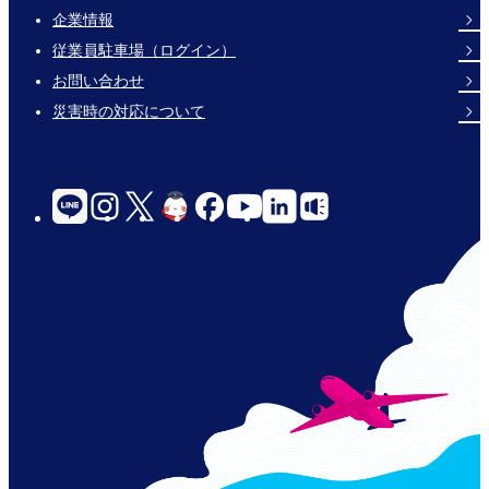
企業情報
Footer
従業員駐車場（ログイン）
Links
お問い合わせ
災害時の対応について
social-
links-
for-
jp-