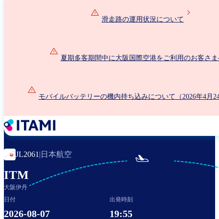
メ
イ
滑走路の運用状況について
ン
コ
ン
夏期多客期間中に大阪国際空港をご利用のお客さま
テ
ン
ツ
に
モバイルバッテリーの機内持ち込みについて（2026年4月2
移
動
日本航空
JL2061
|

ITM
大阪伊丹
日付
出発時刻
2026-08-07
19:55