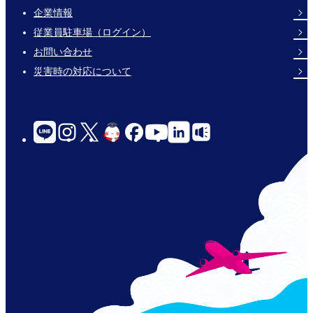
企業情報
Footer
従業員駐車場（ログイン）
Links
お問い合わせ
災害時の対応について
social-
links-
for-
jp-