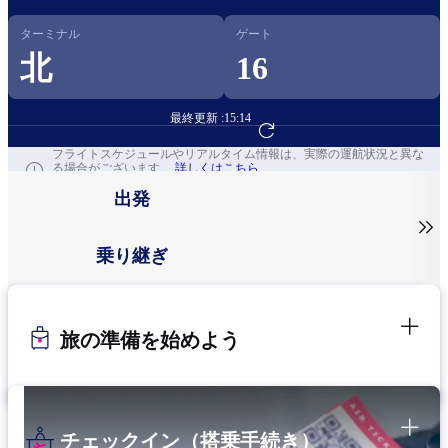
ターミナル
ゲート
北
16
最終更新 :
15:14
フライト予約へ
フライトスケジュールやリアルタイム情報は、実際の運航状況と異な
る場合がございます。
詳しくはこちら
出発

乗り継ぎ
旅の準備を始めよう
チェックイン（搭乗手続き）