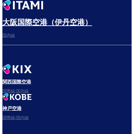
出発までゆっくり過ごす
大阪国際空港（伊丹空港）
国内線
搭乗ゲートへ
さぁ、出発！
関西国際空港
国際線/国内線
神戸空港
フライトをお楽しみください。
国際線/国内線