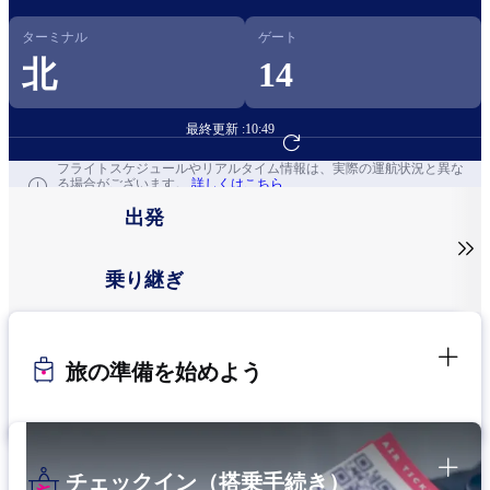
ターミナル
ゲート
北
14
最終更新 :
10:49
フライト予約へ
フライトスケジュールやリアルタイム情報は、実際の運航状況と異な
る場合がございます。
詳しくはこちら
出発

乗り継ぎ
旅の準備を始めよう
チェックイン（搭乗手続き）