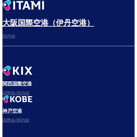
出発までゆっくり過ごす
大阪国際空港（伊丹空港）
国内線
搭乗ゲートへ
さぁ、出発！
関西国際空港
国際線/国内線
神戸空港
フライトをお楽しみください。
国際線/国内線