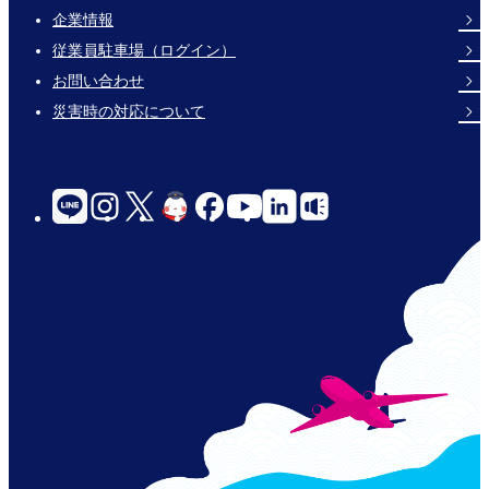
企業情報
Footer
従業員駐車場（ログイン）
Links
お問い合わせ
災害時の対応について
social-
links-
for-
jp-