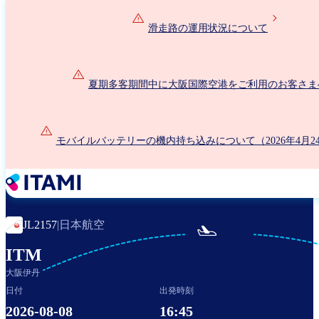
メ
イ
滑走路の運用状況について
ン
コ
ン
夏期多客期間中に大阪国際空港をご利用のお客さま
テ
ン
ツ
に
モバイルバッテリーの機内持ち込みについて（2026年4月2
移
動
日本航空
JL2157
|

ITM
大阪伊丹
日付
出発時刻
2026-08-08
16:45