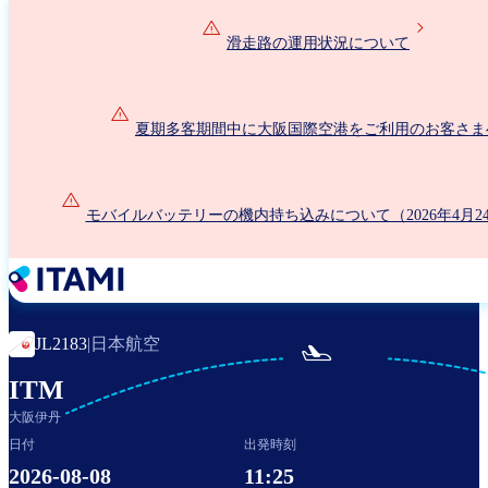
メ
イ
滑走路の運用状況について
ン
コ
ン
夏期多客期間中に大阪国際空港をご利用のお客さま
テ
ン
ツ
に
モバイルバッテリーの機内持ち込みについて（2026年4月2
移
動
日本航空
JL2183
|

ITM
大阪伊丹
日付
出発時刻
2026-08-08
11:25