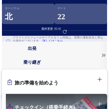
ターミナル
ゲート
北
22
最終更新 :
02:41
フライト予約へ
フライトスケジュールやリアルタイム情報は、実際の運航状況と異な
る場合がございます。
詳しくはこちら
出発

乗り継ぎ
旅の準備を始めよう
チェックイン（搭乗手続き）