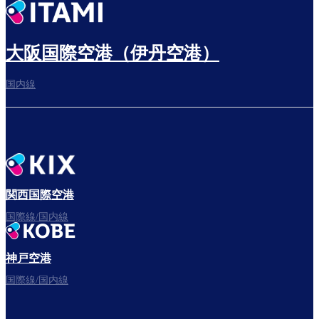
出発までゆっくり過ごす
大阪国際空港（伊丹空港）
国内線
搭乗ゲートへ
さぁ、出発！
関西国際空港
国際線/国内線
神戸空港
フライトをお楽しみください。
国際線/国内線