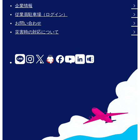
企業情報
Footer
従業員駐車場（ログイン）
Links
お問い合わせ
災害時の対応について
social-
links-
for-
jp-