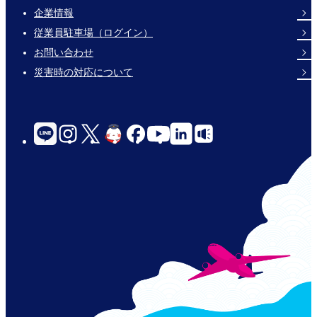
企業情報
Footer
従業員駐車場（ログイン）
Links
お問い合わせ
災害時の対応について
social-
links-
for-
jp-