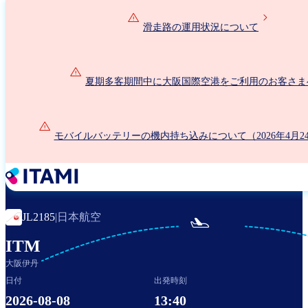
メ
イ
滑走路の運用状況について
ン
コ
ン
夏期多客期間中に大阪国際空港をご利用のお客さま
テ
ン
ツ
に
モバイルバッテリーの機内持ち込みについて（2026年4月2
移
動
日本航空
JL2185
|

ITM
大阪伊丹
日付
出発時刻
2026-08-08
13:40