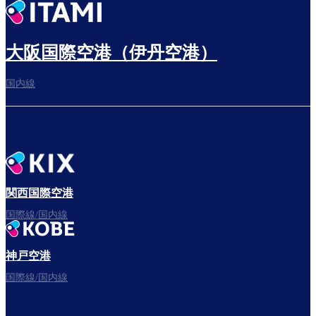
出発までゆっくり過ごす
大阪国際空港（伊丹空港）
国内線
搭乗ゲートへ
さぁ、出発！
関西国際空港
国際線/国内線
神戸空港
フライトをお楽しみください。
国際線/国内線