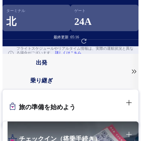
ターミナル
ゲート
北
24A
最終更新 :
05:16
フライト予約へ
フライトスケジュールやリアルタイム情報は、実際の運航状況と異な
る場合がございます。
詳しくはこちら
出発

乗り継ぎ
旅の準備を始めよう
チェックイン（搭乗手続き）