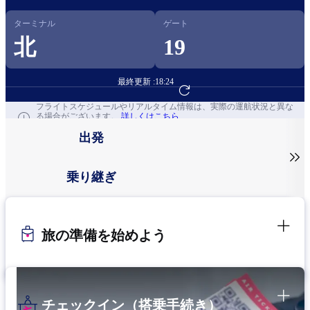
ターミナル
ゲート
北
19
最終更新 :
18:24
フライト予約へ
フライトスケジュールやリアルタイム情報は、実際の運航状況と異な
る場合がございます。
詳しくはこちら
出発

乗り継ぎ
旅の準備を始めよう
チェックイン（搭乗手続き）