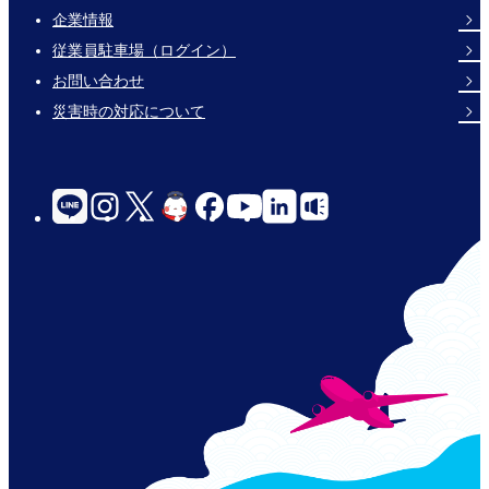
企業情報
Footer
従業員駐車場（ログイン）
Links
お問い合わせ
災害時の対応について
social-
links-
for-
jp-