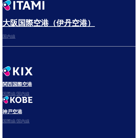
出発までゆっくり過ごす
大阪国際空港（伊丹空港）
国内線
搭乗ゲートへ
さぁ、出発！
関西国際空港
国際線/国内線
神戸空港
フライトをお楽しみください。
国際線/国内線