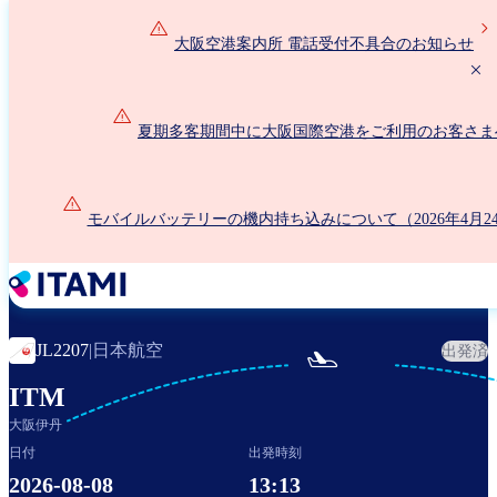
メ
イ
大阪空港案内所 電話受付不具合のお知らせ
ン
コ
ン
夏期多客期間中に大阪国際空港をご利用のお客さま
テ
ン
ツ
に
モバイルバッテリーの機内持ち込みについて（2026年4月2
移
動
日本航空
JL2207
|
出発済

ITM
大阪伊丹
日付
出発時刻
2026-08-08
13:13