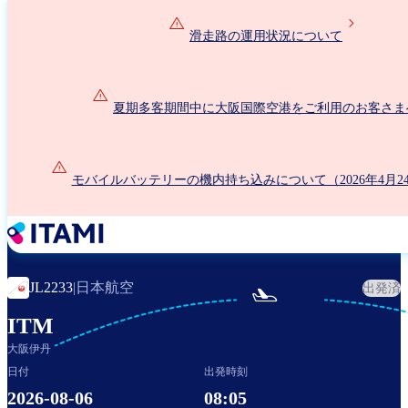
メ
イ
滑走路の運用状況について
ン
コ
ン
夏期多客期間中に大阪国際空港をご利用のお客さま
テ
ン
ツ
に
モバイルバッテリーの機内持ち込みについて（2026年4月2
移
動
日本航空
JL2233
|
出発済

ITM
大阪伊丹
日付
出発時刻
2026-08-06
08:05