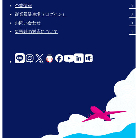
企業情報
Footer
従業員駐車場（ログイン）
Links
お問い合わせ
災害時の対応について
social-
links-
for-
jp-