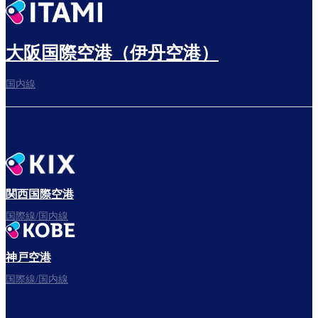
出発までゆっくり過ごす
大阪国際空港（伊丹空港）
国内線
搭乗ゲートへ
さぁ、出発！
関西国際空港
国際線/国内線
神戸空港
フライトをお楽しみください。
国際線/国内線