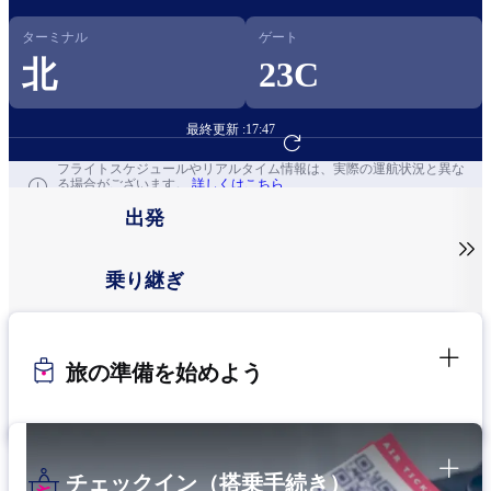
ターミナル
ゲート
北
23C
最終更新 :
17:47
フライト予約へ
フライトスケジュールやリアルタイム情報は、実際の運航状況と異な
る場合がございます。
詳しくはこちら
出発

乗り継ぎ
旅の準備を始めよう
チェックイン（搭乗手続き）