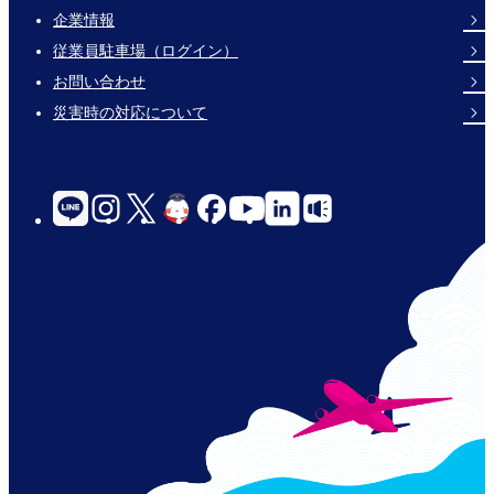
企業情報
Footer
従業員駐車場（ログイン）
Links
お問い合わせ
災害時の対応について
social-
links-
for-
jp-