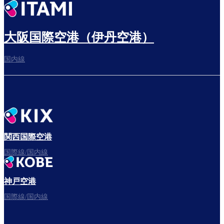
出発までゆっくり過ごす
大阪国際空港（伊丹空港）
国内線
搭乗ゲートへ
さぁ、出発！
関西国際空港
国際線/国内線
神戸空港
フライトをお楽しみください。
国際線/国内線