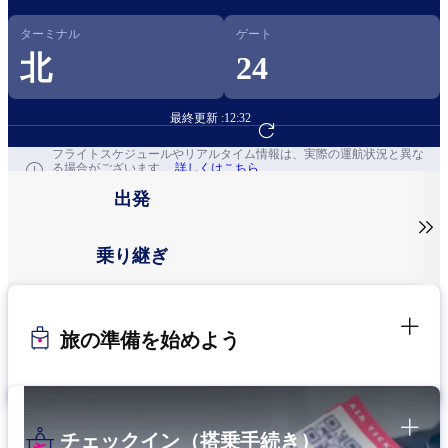
ターミナル
ゲート
北
24
最終更新 :
12:32
フライト予約へ
フライトスケジュールやリアルタイム情報は、実際の運航状況と異な
る場合がございます。
詳しくはこちら
出発

乗り継ぎ
旅の準備を始めよう
チェックイン（搭乗手続き）