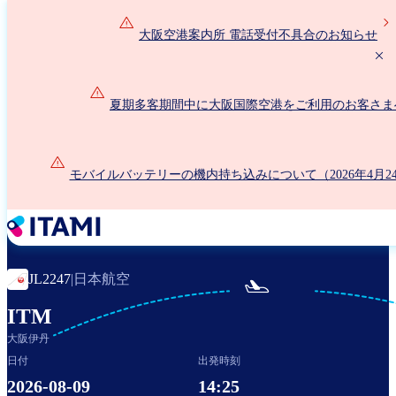
メ
イ
大阪空港案内所 電話受付不具合のお知らせ
ン
コ
ン
夏期多客期間中に大阪国際空港をご利用のお客さま
テ
ン
ツ
に
モバイルバッテリーの機内持ち込みについて（2026年4月2
移
動
日本航空
JL2247
|

ITM
大阪伊丹
日付
出発時刻
2026-08-09
14:25