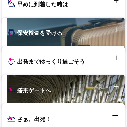
早めに到着した時は
保安検査を受ける
出発までゆっくり過ごそう
搭乗ゲートへ
さぁ、出発！