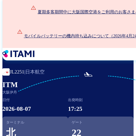
メ
イ
夏期多客期間中に大阪国際空港をご利用のお客さま
ン
コ
ン
モバイルバッテリーの機内持ち込みについて（2026年4月2
テ
ン
ツ
に
移
動
日本航空
JL2251
|

ITM
大阪伊丹
日付
出発時刻
2026-08-07
17:25
ターミナル
ゲート
北
22