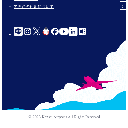
災害時の対応について
social-
links-
for-
jp-
© 2026 Kansai Airports All Rights Reserved