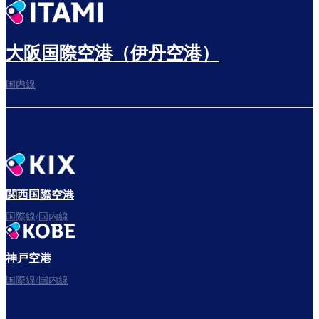
出発までゆっくり過ごす
大阪国際空港（伊丹空港）
国内線
搭乗ゲートへ
さぁ、出発！
関西国際空港
国際線/国内線
神戸空港
フライトをお楽しみください。
国際線/国内線