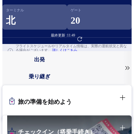
ターミナル
ゲート
北
20
最終更新 :
11:49
フライト予約へ
フライトスケジュールやリアルタイム情報は、実際の運航状況と異な
る場合がございます。
詳しくはこちら
出発

乗り継ぎ
旅の準備を始めよう
チェックイン（搭乗手続き）