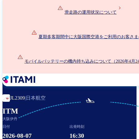
メ
イ
滑走路の運用状況について
ン
コ
ン
夏期多客期間中に大阪国際空港をご利用のお客さま
テ
ン
ツ
に
モバイルバッテリーの機内持ち込みについて（2026年4月2
移
動
日本航空
JL2309
|

ITM
大阪伊丹
日付
出発時刻
2026-08-07
16:30