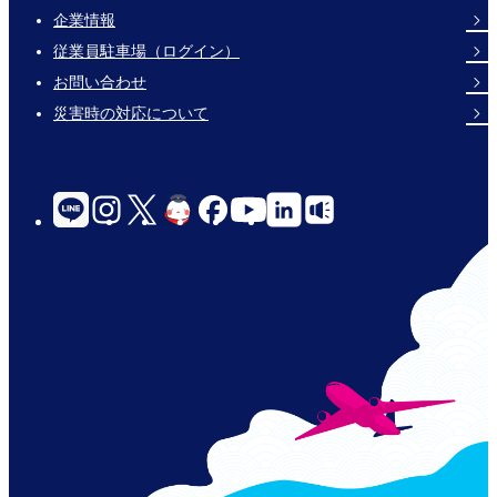
企業情報
Footer
従業員駐車場（ログイン）
Links
お問い合わせ
災害時の対応について
social-
links-
for-
jp-