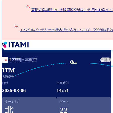
メ
イ
夏期多客期間中に大阪国際空港をご利用のお客さま
ン
コ
ン
モバイルバッテリーの機内持ち込みについて（2026年4月2
テ
ン
ツ
に
移
動
日本航空
JL2355
|
出発済

ITM
大阪伊丹
日付
出発時刻
2026-08-06
14:53
ターミナル
ゲート
北
22