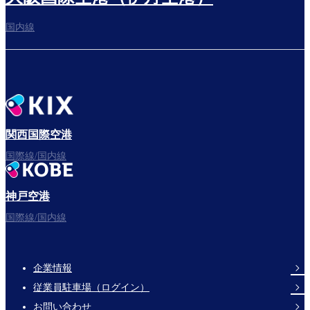
国内線
搭乗ゲートへ
さぁ、出発！
関西国際空港
国際線/国内線
神戸空港
フライトをお楽しみください。
国際線/国内線
企業情報
Footer
従業員駐車場（ログイン）
Links
お問い合わせ