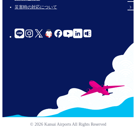
災害時の対応について
social-
links-
for-
jp-
© 2026 Kansai Airports All Rights Reserved