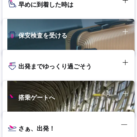
早めに到着した時は
保安検査を受ける
出発までゆっくり過ごそう
搭乗ゲートへ
さぁ、出発！