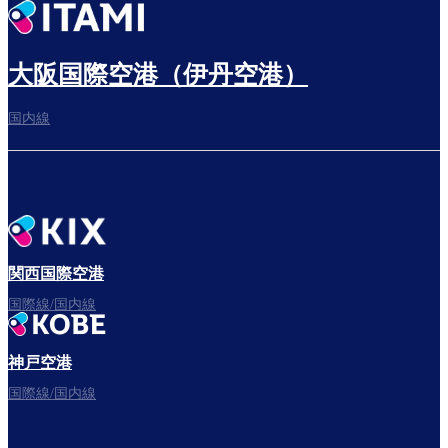
出発までゆっくり過ごす
大阪国際空港（伊丹空港）
国内線
搭乗ゲートへ
さぁ、出発！
関西国際空港
国際線/国内線
神戸空港
フライトをお楽しみください。
国際線/国内線