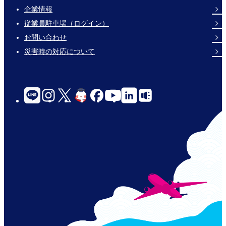
企業情報
Footer
従業員駐車場（ログイン）
Links
お問い合わせ
災害時の対応について
social-
links-
for-
jp-