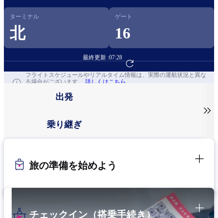
ターミナル
ゲート
北
16
最終更新 :
07:28
フライト予約へ
フライトスケジュールやリアルタイム情報は、実際の運航状況と異な
る場合がございます。
詳しくはこちら
出発

乗り継ぎ
旅の準備を始めよう
チェックイン（搭乗手続き）