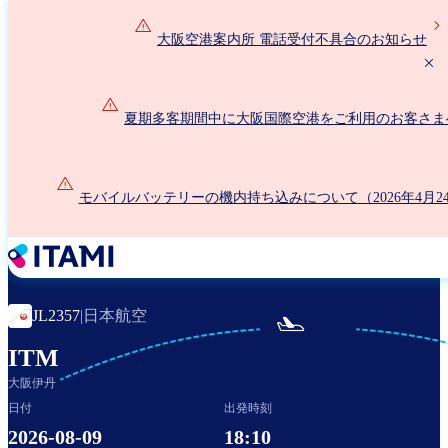
メ
イ
大阪空港案内所 電話受付不具合のお知らせ
ン
コ
ン
夏期多客期間中に大阪国際空港をご利用のお客さま
テ
ン
ツ
に
モバイルバッテリーの機内持ち込みについて（2026年4月2
移
動
日本航空
JL2357
|

ITM
大阪伊丹
日付
出発時刻
2026-08-09
18:10