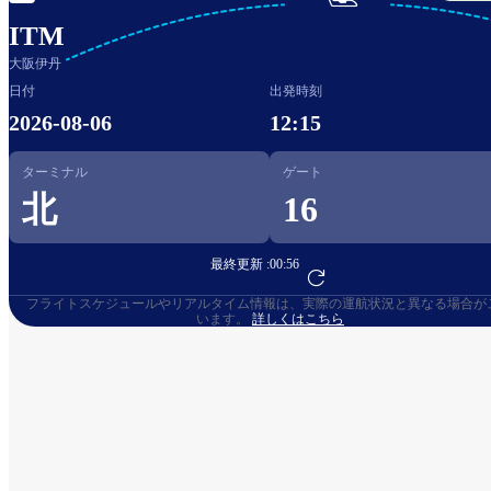

ITM
大阪伊丹
日付
出発時刻
2026-08-06
12:15
ターミナル
ゲート
北
16
最終更新 :
00:56
フライト予約へ
フライトスケジュールやリアルタイム情報は、実際の運航状況と異なる場合が
います。
詳しくはこちら