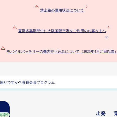
滑走路の運用状況について
夏期多客期間中に大阪国際空港をご利用のお客さまへ
モバイルバッテリーの機内持ち込みについて（2026年4月24日以降
困りですか？
各種会員プログラム
出発
誘導中