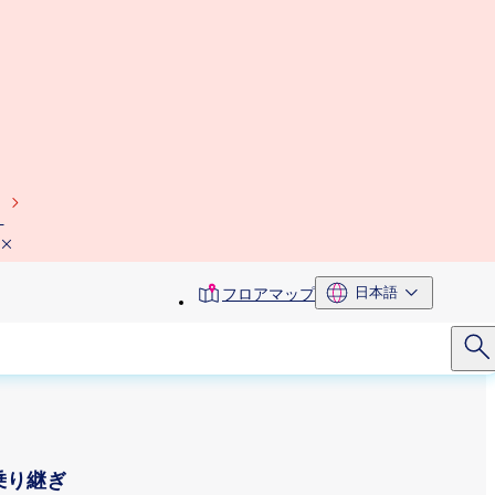
）
toolbar
日本語
フロアマップ
menu
乗り継ぎ