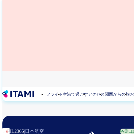
メ
イ
ン
コ
ン
テ
ン
ツ
に
移
動
フライト
空港で過ごす
アクセス
関西からの旅
お
日本航空
JL2365
|
搭乗口