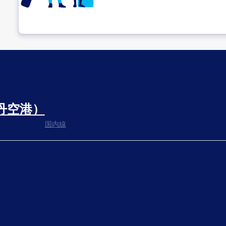
乗り継ぎ場所を確認する
丹空港）
出発までゆっくり過ごす
国内線
搭乗ゲートへ
さぁ、出発！