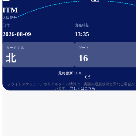

ITM
大阪伊丹
日付
出発時刻
2026-08-09
13:35
ターミナル
ゲート
北
16
最終更新 :
00:01
フライト予約へ
フライトスケジュールやリアルタイム情報は、実際の運航状況と異なる場合が
います。
詳しくはこちら