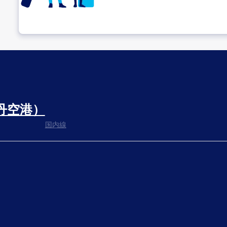
乗り継ぎ場所を確認する
丹空港）
出発までゆっくり過ごす
国内線
搭乗ゲートへ
さぁ、出発！