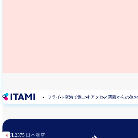
メ
イ
ン
コ
ン
テ
ン
ツ
に
移
動
フライト
空港で過ごす
アクセス
関西からの旅
お
日本航空
JL2375
|