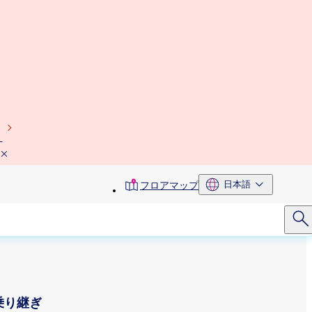
）
toolbar
日本語
フロアマップ
menu
乗り継ぎ