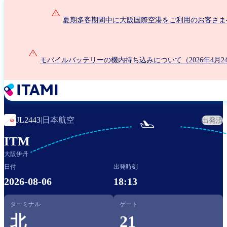
メ
イ
夏期多客期間中に大阪国際空港をご利用のお客さま
ン
コ
ン
モバイルバッテリーの機内持ち込みについて（2026年4月2
テ
ン
ツ
に
移
動
日本航空
JL2443
|
出発済

ITM
大阪伊丹
日付
出発時刻
2026-08-06
18:13
ターミナル
ゲート
北
21