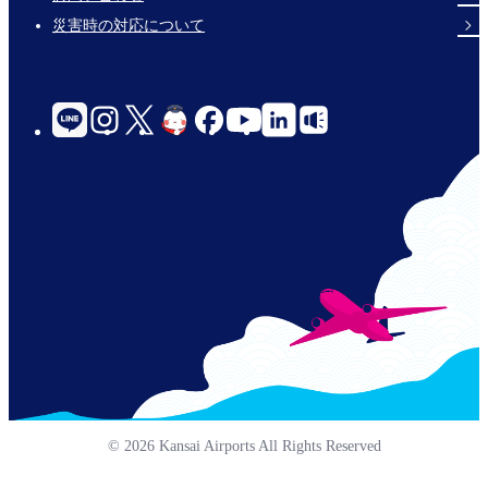
災害時の対応について
social-
links-
for-
jp-
© 2026 Kansai Airports All Rights Reserved