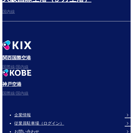
国内線
搭乗ゲートへ
さぁ、出発！
関西国際空港
国際線/国内線
神戸空港
フライトをお楽しみください。
国際線/国内線
企業情報
Footer
従業員駐車場（ログイン）
Links
お問い合わせ