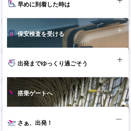
早めに到着した時は
保安検査を受ける
出発までゆっくり過ごそう
搭乗ゲートへ
さぁ、出発！