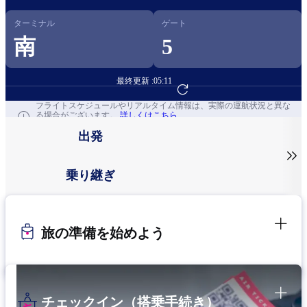
ターミナル
ゲート
南
5
最終更新 :
05:11
フライト予約へ
フライトスケジュールやリアルタイム情報は、実際の運航状況と異な
る場合がございます。
詳しくはこちら
出発

乗り継ぎ
旅の準備を始めよう
チェックイン（搭乗手続き）