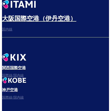
出発までゆっくり過ごす
大阪国際空港（伊丹空港）
国内線
搭乗ゲートへ
さぁ、出発！
関西国際空港
国際線/国内線
神戸空港
フライトをお楽しみください。
国際線/国内線