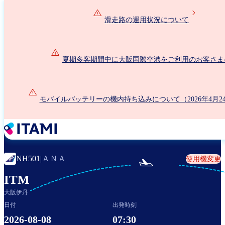
メ
イ
滑走路の運用状況について
ン
コ
ン
夏期多客期間中に大阪国際空港をご利用のお客さま
テ
ン
ツ
に
モバイルバッテリーの機内持ち込みについて（2026年4月2
移
動
ＡＮＡ
NH501
|
使用機変更

ITM
大阪伊丹
日付
出発時刻
2026-08-08
07:30