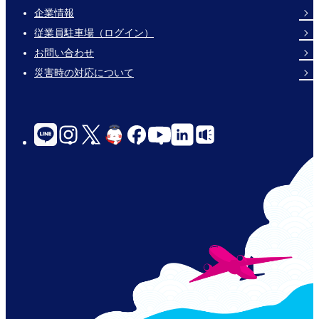
企業情報
Footer
従業員駐車場（ログイン）
Links
お問い合わせ
災害時の対応について
social-
links-
for-
jp-