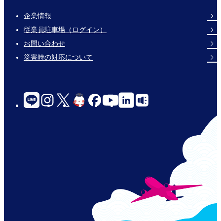
企業情報
Footer
従業員駐車場（ログイン）
Links
お問い合わせ
災害時の対応について
social-
links-
for-
jp-