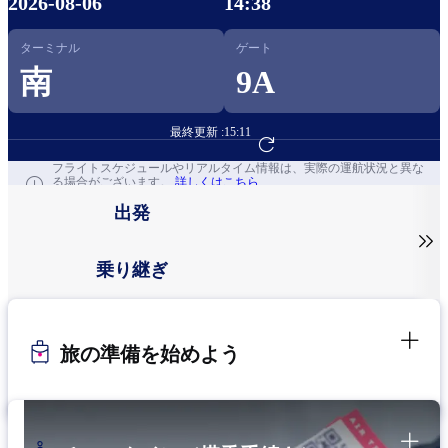
2026-08-06
14:38
ターミナル
ゲート
南
9A
最終更新 :
15:11
フライト予約へ
フライトスケジュールやリアルタイム情報は、実際の運航状況と異な
る場合がございます。
詳しくはこちら
出発

乗り継ぎ
旅の準備を始めよう