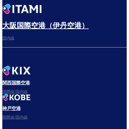
出発までゆっくり過ごす
大阪国際空港（伊丹空港）
国内線
搭乗ゲートへ
さぁ、出発！
関西国際空港
国際線/国内線
神戸空港
フライトをお楽しみください。
国際線/国内線