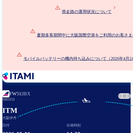
メ
イ
滑走路の運用状況について
ン
コ
ン
夏期多客期間中に大阪国際空港をご利用のお客さま
テ
ン
ツ
に
モバイルバッテリーの機内持ち込みについて（2026年4月2
移
動
FW51
|
IBX
出発済

NH3151
ITM
大阪伊丹
日付
出発時刻