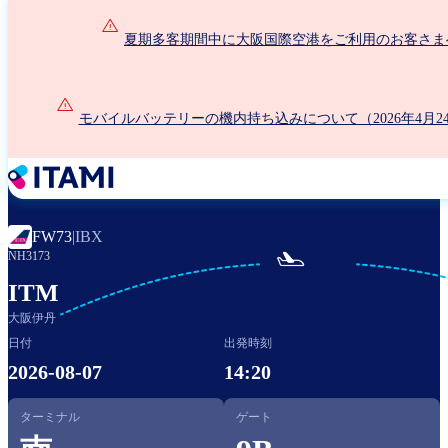
メ
イ
夏期多客期間中に大阪国際空港をご利用のお客さま
ン
コ
ン
モバイルバッテリーの機内持ち込みについて（2026年4月2
テ
ン
ツ
に
移
動
FW73
|
IBX

NH3173
ITM
大阪伊丹
日付
出発時刻
2026-08-07
14:20
ターミナル
ゲート