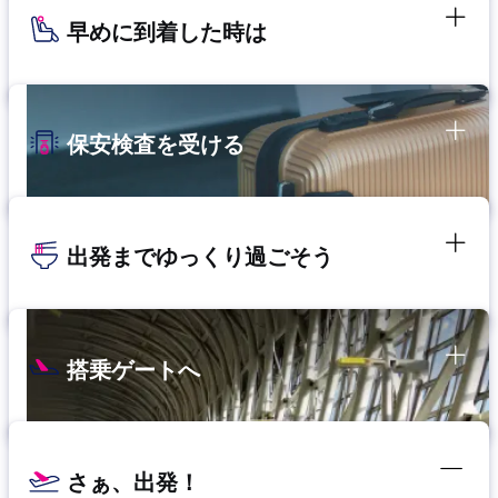
早めに到着した時は
保安検査を受ける
出発までゆっくり過ごそう
搭乗ゲートへ
さぁ、出発！