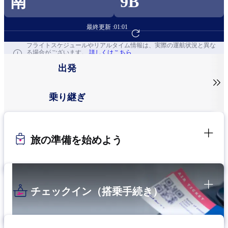
南
9B
最終更新 :
01:01
フライト予約へ
フライトスケジュールやリアルタイム情報は、実際の運航状況と異な
る場合がございます。
詳しくはこちら
出発

乗り継ぎ
旅の準備を始めよう
チェックイン（搭乗手続き）