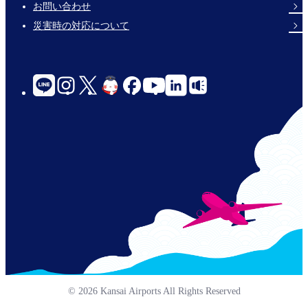
Links
お問い合わせ
災害時の対応について
social-
links-
for-
jp-
© 2026 Kansai Airports All Rights Reserved