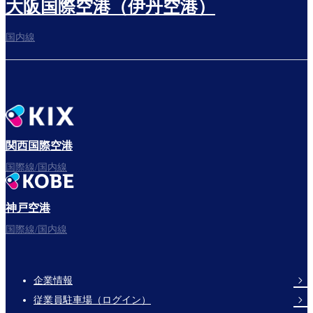
大阪国際空港（伊丹空港）
国内線
搭乗ゲートへ
さぁ、出発！
関西国際空港
国際線/国内線
神戸空港
フライトをお楽しみください。
国際線/国内線
企業情報
Footer
従業員駐車場（ログイン）