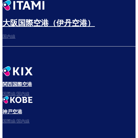
出発までゆっくり過ごす
大阪国際空港（伊丹空港）
国内線
搭乗ゲートへ
さぁ、出発！
関西国際空港
国際線/国内線
神戸空港
フライトをお楽しみください。
国際線/国内線