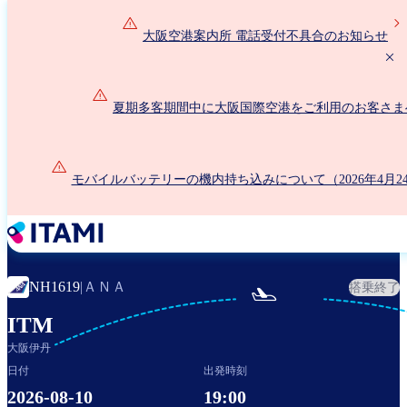
メ
イ
大阪空港案内所 電話受付不具合のお知らせ
ン
コ
ン
夏期多客期間中に大阪国際空港をご利用のお客さま
テ
ン
ツ
に
モバイルバッテリーの機内持ち込みについて（2026年4月2
移
動
ＡＮＡ
NH1619
|
搭乗終了

ITM
大阪伊丹
日付
出発時刻
2026-08-10
19:00