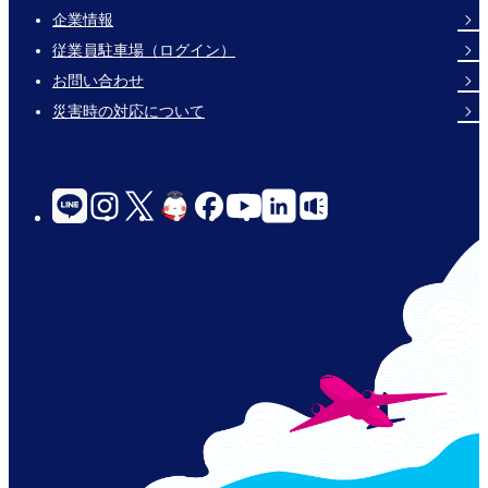
企業情報
Footer
従業員駐車場（ログイン）
Links
お問い合わせ
災害時の対応について
social-
links-
for-
jp-