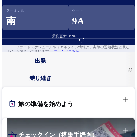
ターミナル
ゲート
南
9A
最終更新 :
19:02
フライト予約へ
フライトスケジュールやリアルタイム情報は、実際の運航状況と異な
る場合がございます。
詳しくはこちら
出発

乗り継ぎ
旅の準備を始めよう
チェックイン（搭乗手続き）