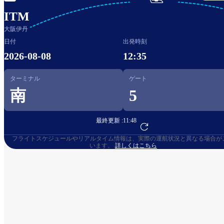

ITM
大阪伊丹
日付
出発時刻
2026-08-08
12:35
ターミナル
ゲート
南
5
最終更新 :
11:48
フライト予約へ
フライトスケジュールやリアルタイム情報は、実際の運航状況と異なる場合が
います。
詳しくはこちら