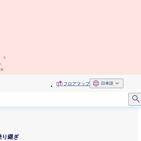
）
toolbar
日本語
フロアマップ
menu
乗り継ぎ