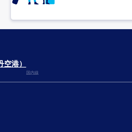
乗り継ぎ場所を確認する
丹空港）
出発までゆっくり過ごす
国内線
搭乗ゲートへ
さぁ、出発！