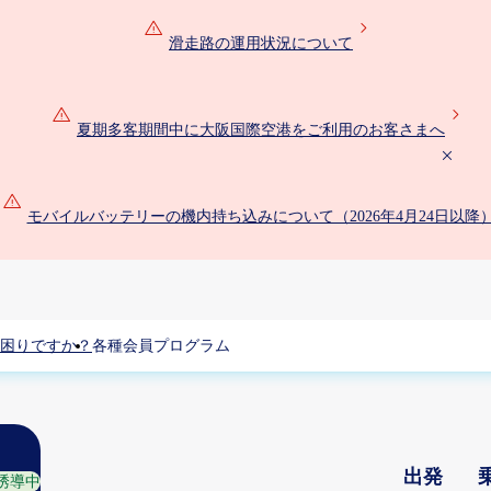
滑走路の運用状況について
夏期多客期間中に大阪国際空港をご利用のお客さまへ
モバイルバッテリーの機内持ち込みについて（2026年4月24日以降
困りですか？
各種会員プログラム
出発
誘導中