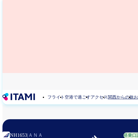
メ
イ
ン
コ
ン
テ
ン
ツ
に
移
動
フライト
空港で過ごす
アクセス
関西からの旅
お
ＡＮＡ
NH1653
|
搭乗口