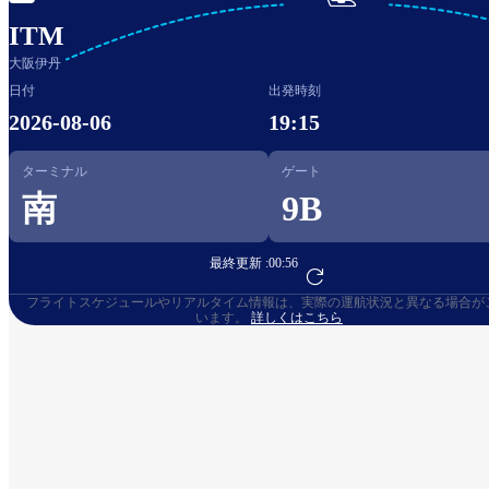

ITM
大阪伊丹
日付
出発時刻
2026-08-06
19:15
ターミナル
ゲート
南
9B
最終更新 :
00:56
フライト予約へ
フライトスケジュールやリアルタイム情報は、実際の運航状況と異なる場合が
います。
詳しくはこちら