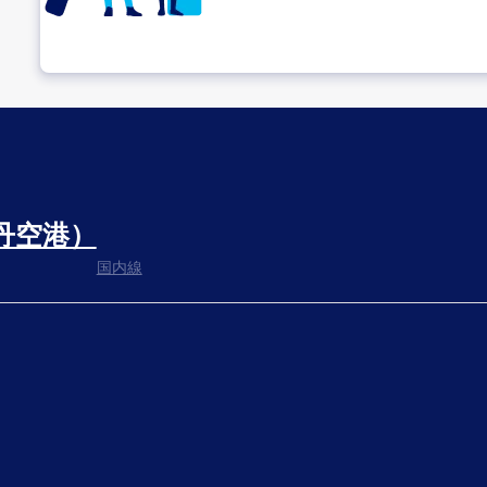
乗り継ぎ場所を確認する
丹空港）
出発までゆっくり過ごす
国内線
搭乗ゲートへ
さぁ、出発！