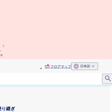
）
toolbar
日本語
フロアマップ
menu
乗り継ぎ