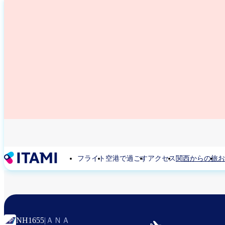
メ
イ
ン
コ
ン
テ
ン
ツ
に
移
動
フライト
空港で過ごす
アクセス
関西からの旅
お
ＡＮＡ
NH1655
|