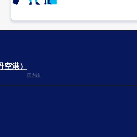
乗り継ぎ場所を確認する
丹空港）
出発までゆっくり過ごす
国内線
搭乗ゲートへ
さぁ、出発！