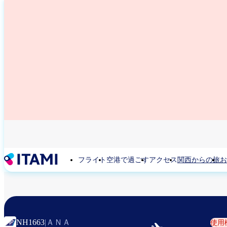
メ
イ
ン
コ
ン
テ
ン
ツ
に
移
動
フライト
空港で過ごす
アクセス
関西からの旅
お
ＡＮＡ
NH1663
|
使用