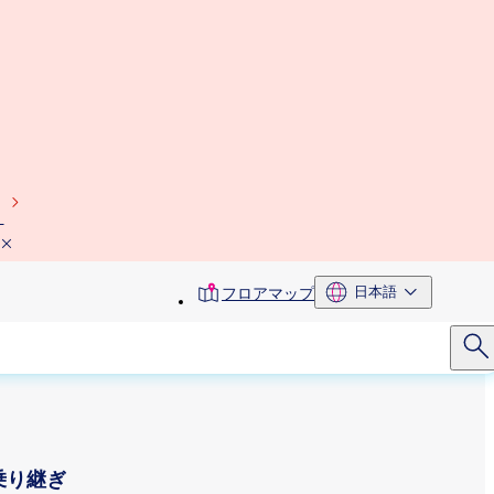
）
toolbar
日本語
フロアマップ
menu
乗り継ぎ