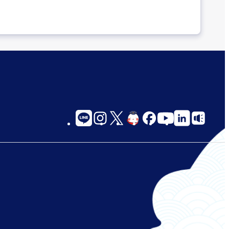
social-
links-
for-
jp-