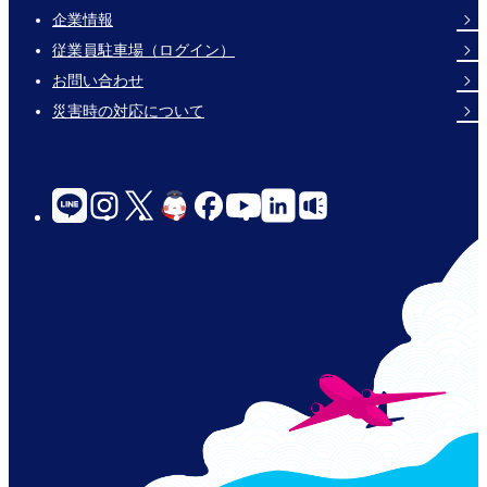
企業情報
Footer
従業員駐車場（ログイン）
Links
お問い合わせ
災害時の対応について
social-
links-
for-
jp-