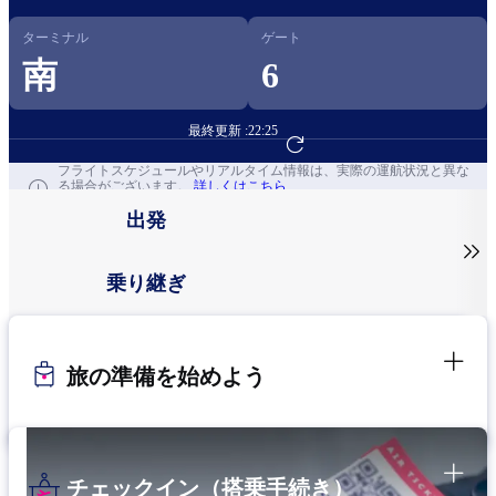
ターミナル
ゲート
南
6
最終更新 :
22:25
フライト予約へ
フライトスケジュールやリアルタイム情報は、実際の運航状況と異な
る場合がございます。
詳しくはこちら
出発

乗り継ぎ
旅の準備を始めよう
チェックイン（搭乗手続き）