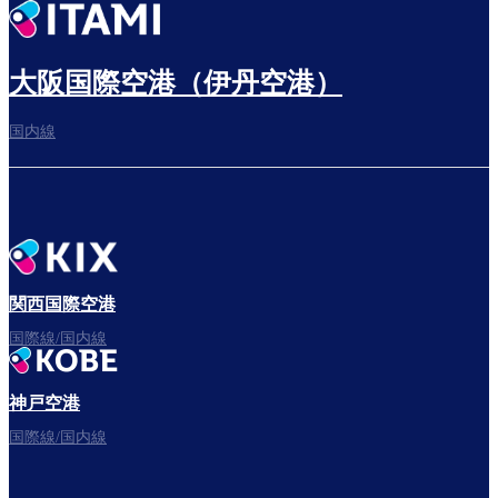
出発までゆっくり過ごす
大阪国際空港（伊丹空港）
国内線
搭乗ゲートへ
さぁ、出発！
関西国際空港
国際線/国内線
神戸空港
フライトをお楽しみください。
国際線/国内線