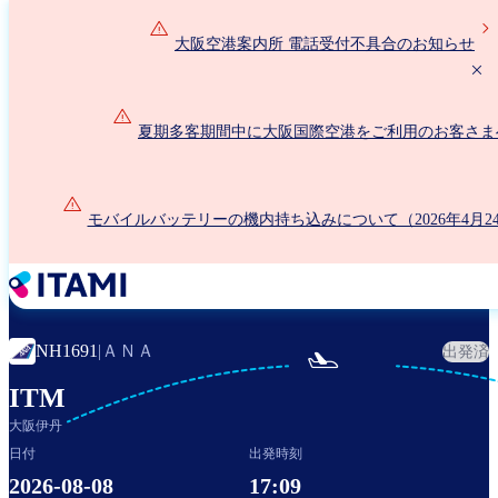
メ
イ
大阪空港案内所 電話受付不具合のお知らせ
ン
コ
ン
夏期多客期間中に大阪国際空港をご利用のお客さま
テ
ン
ツ
に
モバイルバッテリーの機内持ち込みについて（2026年4月2
移
動
ＡＮＡ
NH1691
|
出発済

ITM
大阪伊丹
日付
出発時刻
2026-08-08
17:09