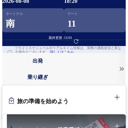
2026-08-08
18:20
ターミナル
ゲート
南
11
最終更新 :
14:04
フライト予約へ
フライトスケジュールやリアルタイム情報は、実際の運航状況と異な
る場合がございます。
詳しくはこちら
出発

乗り継ぎ
旅の準備を始めよう