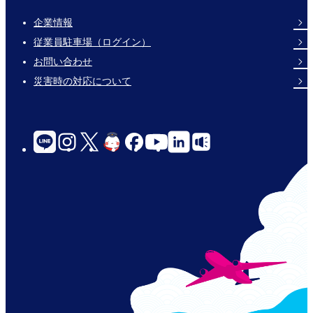
企業情報
Footer
従業員駐車場（ログイン）
Links
お問い合わせ
災害時の対応について
social-
links-
for-
jp-