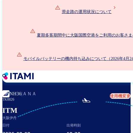
メ
イ
滑走路の運用状況について
ン
コ
ン
夏期多客期間中に大阪国際空港をご利用のお客さま
テ
ン
ツ
に
モバイルバッテリーの機内持ち込みについて（2026年4月2
移
動
ＡＮＡ
NH36
|
使用機変更

TK8826
ITM
大阪伊丹
日付
出発時刻