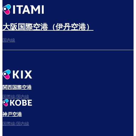
出発までゆっくり過ごす
大阪国際空港（伊丹空港）
国内線
搭乗ゲートへ
さぁ、出発！
関西国際空港
国際線/国内線
神戸空港
フライトをお楽しみください。
国際線/国内線