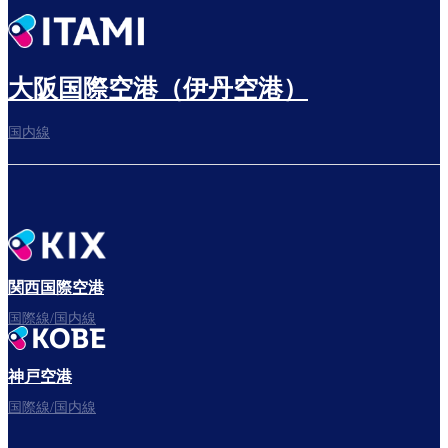
出発までゆっくり過ごす
大阪国際空港（伊丹空港）
国内線
搭乗ゲートへ
さぁ、出発！
関西国際空港
国際線/国内線
神戸空港
フライトをお楽しみください。
国際線/国内線