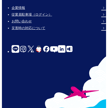
企業情報
Footer
従業員駐車場（ログイン）
Links
お問い合わせ
災害時の対応について
social-
links-
for-
jp-