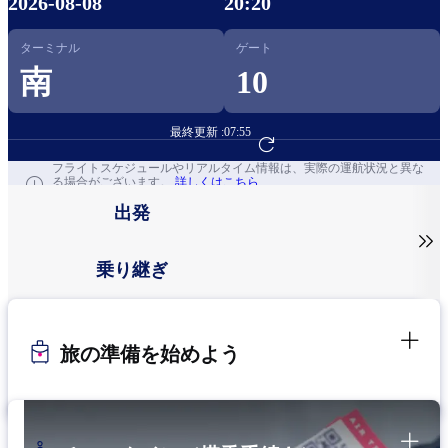
2026-08-08
20:20
ターミナル
ゲート
南
10
最終更新 :
07:55
フライト予約へ
フライトスケジュールやリアルタイム情報は、実際の運航状況と異な
る場合がございます。
詳しくはこちら
出発

乗り継ぎ
旅の準備を始めよう