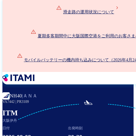
メ
イ
滑走路の運用状況について
ン
コ
ン
夏期多客期間中に大阪国際空港をご利用のお客さま
テ
ン
ツ
に
モバイルバッテリーの機内持ち込みについて（2026年4月2
移
動
ＡＮＡ
NH40
|

VA7442
|
PR3109
ITM
大阪伊丹
日付
出発時刻