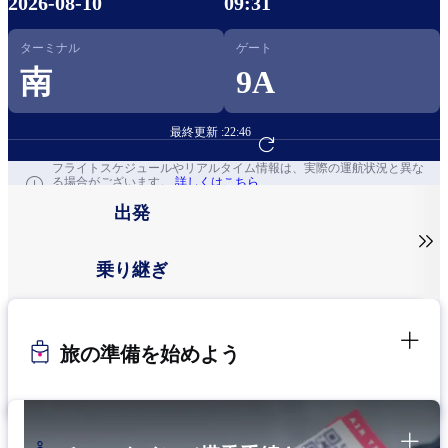
2026-08-10
09:31
ターミナル
ゲート
南
9A
最終更新 :
22:46
フライト予約へ
フライトスケジュールやリアルタイム情報は、実際の運航状況と異な
る場合がございます。
詳しくはこちら
出発

乗り継ぎ
旅の準備を始めよう