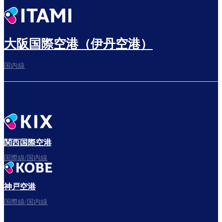
出発までゆっくり過ごす
大阪国際空港（伊丹空港）
国内線
搭乗ゲートへ
さぁ、出発！
関西国際空港
国際線/国内線
神戸空港
フライトをお楽しみください。
国際線/国内線