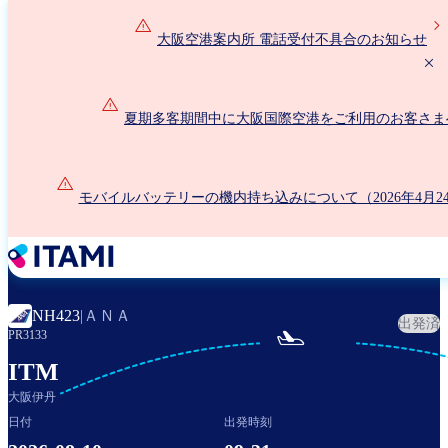
メ
イ
大阪空港案内所 電話受付不具合のお知らせ
ン
コ
ン
夏期多客期間中に大阪国際空港をご利用のお客さま
テ
ン
ツ
に
モバイルバッテリーの機内持ち込みについて（2026年4月2
移
動
ＡＮＡ
NH423
|
出発済

PR3133
ITM
大阪伊丹
日付
出発時刻