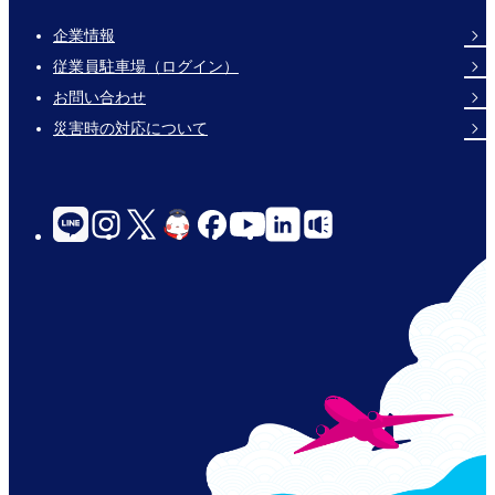
企業情報
Footer
従業員駐車場（ログイン）
Links
お問い合わせ
災害時の対応について
social-
links-
for-
jp-