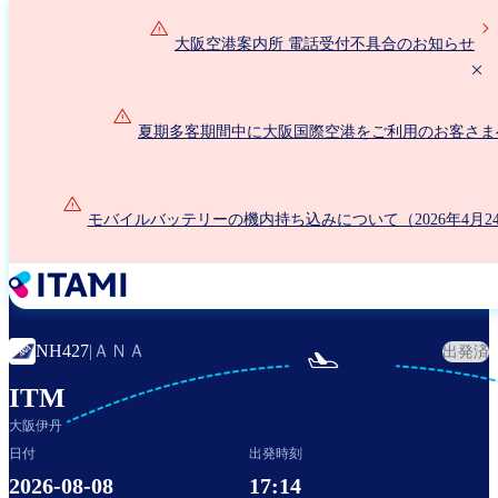
メ
イ
大阪空港案内所 電話受付不具合のお知らせ
ン
コ
ン
夏期多客期間中に大阪国際空港をご利用のお客さま
テ
ン
ツ
に
モバイルバッテリーの機内持ち込みについて（2026年4月2
移
動
ＡＮＡ
NH427
|
出発済

ITM
大阪伊丹
日付
出発時刻
2026-08-08
17:14