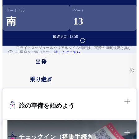
ターミナル
ゲート
南
13
最終更新 :
18:58
フライト予約へ
フライトスケジュールやリアルタイム情報は、実際の運航状況と異な
る場合がございます。
詳しくはこちら
出発

乗り継ぎ
旅の準備を始めよう
チェックイン（搭乗手続き）