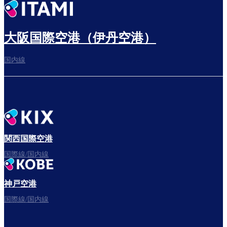
出発までゆっくり過ごす
大阪国際空港（伊丹空港）
国内線
搭乗ゲートへ
さぁ、出発！
関西国際空港
国際線/国内線
神戸空港
フライトをお楽しみください。
国際線/国内線