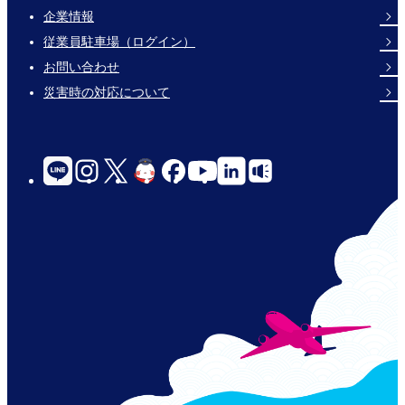
企業情報
Footer
従業員駐車場（ログイン）
Links
お問い合わせ
災害時の対応について
social-
links-
for-
jp-