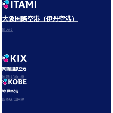
出発までゆっくり過ごす
大阪国際空港（伊丹空港）
国内線
搭乗ゲートへ
さぁ、出発！
関西国際空港
国際線/国内線
神戸空港
フライトをお楽しみください。
国際線/国内線