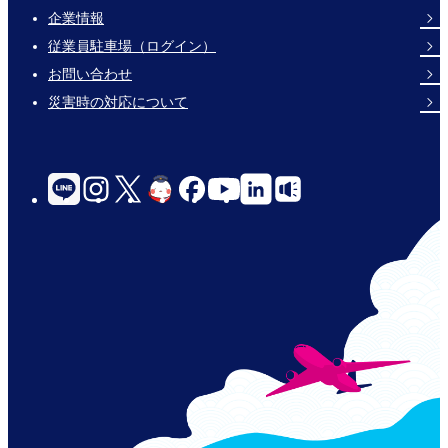
企業情報
Footer
従業員駐車場（ログイン）
Links
お問い合わせ
災害時の対応について
social-
links-
for-
jp-