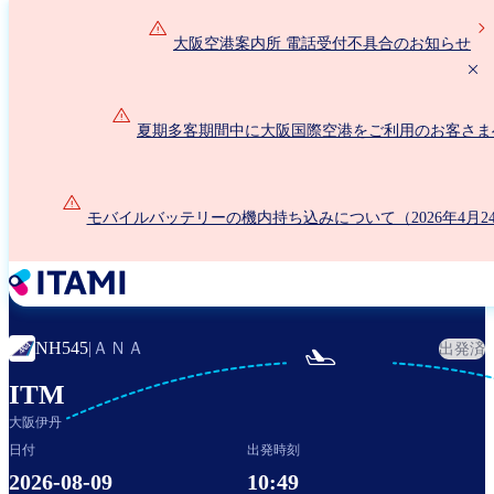
メ
イ
大阪空港案内所 電話受付不具合のお知らせ
ン
コ
ン
夏期多客期間中に大阪国際空港をご利用のお客さま
テ
ン
ツ
に
モバイルバッテリーの機内持ち込みについて（2026年4月2
移
動
ＡＮＡ
NH545
|
出発済

ITM
大阪伊丹
日付
出発時刻
2026-08-09
10:49