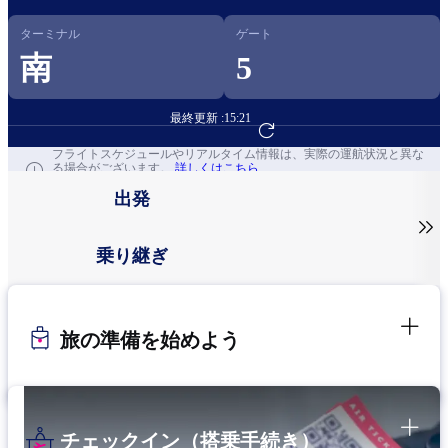
ターミナル
ゲート
南
5
最終更新 :
15:21
フライト予約へ
フライトスケジュールやリアルタイム情報は、実際の運航状況と異な
る場合がございます。
詳しくはこちら
出発

乗り継ぎ
旅の準備を始めよう
チェックイン（搭乗手続き）