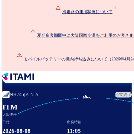
メ
イ
滑走路の運用状況について
ン
コ
ン
夏期多客期間中に大阪国際空港をご利用のお客さま
テ
ン
ツ
に
モバイルバッテリーの機内持ち込みについて（2026年4月2
移
動
ＡＮＡ
NH745
|
搭乗終了

ITM
大阪伊丹
日付
出発時刻
2026-08-08
11:05