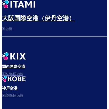
出発までゆっくり過ごす
大阪国際空港（伊丹空港）
国内線
搭乗ゲートへ
さぁ、出発！
関西国際空港
国際線/国内線
神戸空港
フライトをお楽しみください。
国際線/国内線