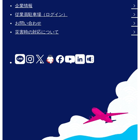
企業情報
Footer
従業員駐車場（ログイン）
Links
お問い合わせ
災害時の対応について
social-
links-
for-
jp-