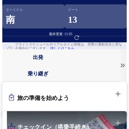
ターミナル
ゲート
南
13
最終更新 :
11:03
フライト予約へ
フライトスケジュールやリアルタイム情報は、実際の運航状況と異な
る場合がございます。
詳しくはこちら
出発

乗り継ぎ
旅の準備を始めよう
チェックイン（搭乗手続き）